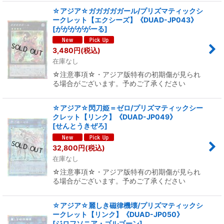
☆アジア☆ガガガガガール/プリズマティックシ
ークレット【エクシーズ】《DUAD-JP043》
[
がががががーる
]
3,480
円
(税込)
在庫なし
☆注意事項☆・アジア版特有の初期傷が見られ
る場合がございます。予めご了承ください
☆アジア☆閃刀姫＝ゼロ/プリズマティックシー
クレット【リンク】《DUAD-JP049》
[
せんとうきぜろ
]
32,800
円
(税込)
在庫なし
☆注意事項☆・アジア版特有の初期傷が見られ
る場合がございます。予めご了承ください
☆アジア☆麗しき磁律機壊/プリズマティックシ
ークレット【リンク】《DUAD-JP050》
[
ジロフソニア・ゴルゴーン
]