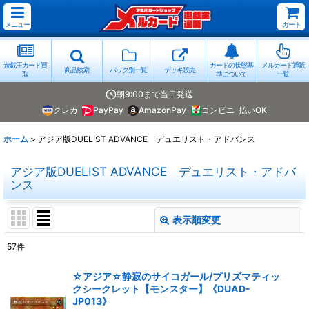
メニュー
カート
遊戯王カード買
カードの状態基
メルカード通販
商品検索
パック別一覧
デッキ販売
取
準について
一覧
朝9:00まで当日発送
クレカ
PayPay
AmazonPay
コンビニ
払いOK
ホーム
>
アジア版DUELIST ADVANCE デュエリスト・アドバンス
アジア版DUELIST ADVANCE デュエリスト・アドバ
ンス
表示順変更
閉じる
57
件
表示数
:
☆アジア☆静寂のサイコガール/プリズマティッ
クシークレット【モンスター】《DUAD-
並び順
:
JP013》