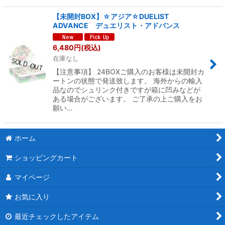
【未開封BOX】☆アジア☆DUELIST
ADVANCE デュエリスト・アドバンス
6,480
円
(税込)
在庫なし
【注意事項】 24BOXご購入のお客様は未開封カ
ートンの状態で発送致します。 海外からの輸入
品なのでシュリンク付きですが箱に凹みなどが
ある場合がございます。 ご了承の上ご購入をお
願い…
ホーム
ショッピングカート
マイページ
お気に入り
最近チェックしたアイテム