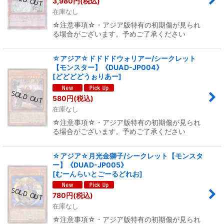
3,980
円
(税込)
在庫なし
☆注意事項☆・アジア版特有の初期傷が見られ
る場合がございます。予めご了承ください
☆アジア☆ドドドドウォリアー/シークレット
【モンスター】《DUAD-JP004》
[
どどどどうぉりあー
]
580
円
(税込)
在庫なし
☆注意事項☆・アジア版特有の初期傷が見られ
る場合がございます。予めご了承ください
☆アジア☆月光金獅子/シークレット【モンスタ
ー】《DUAD-JP005》
[
むーんらいとごーるどれお
]
780
円
(税込)
在庫なし
☆注意事項☆・アジア版特有の初期傷が見られ