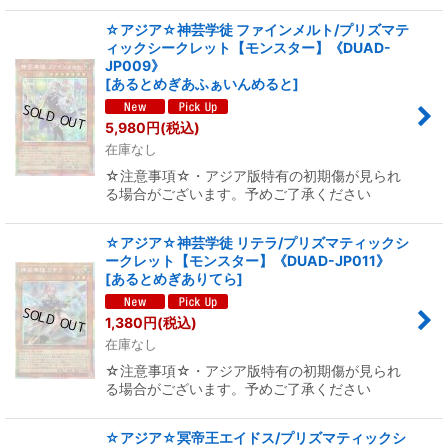
☆アジア☆神芸学徒 ファインメルト/プリズマテ
ィックシークレット【モンスター】《DUAD-
JP009》
[
あるとめぎあふぁいんめると
]
5,980
円
(税込)
在庫なし
☆注意事項☆・アジア版特有の初期傷が見られ
る場合がございます。予めご了承ください
☆アジア☆神芸学徒 リテラ/プリズマティックシ
ークレット【モンスター】《DUAD-JP011》
[
あるとめぎありてら
]
1,380
円
(税込)
在庫なし
☆注意事項☆・アジア版特有の初期傷が見られ
る場合がございます。予めご了承ください
☆アジア☆冥帝王エイドス/プリズマティックシ