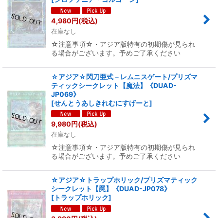
4,980
円
(税込)
在庫なし
☆注意事項☆・アジア版特有の初期傷が見られ
る場合がございます。予めご了承ください
☆アジア☆閃刀亜式－レムニスゲート/プリズマ
ティックシークレット【魔法】《DUAD-
JP069》
[
せんとうあしきれむにすげーと
]
9,980
円
(税込)
在庫なし
☆注意事項☆・アジア版特有の初期傷が見られ
る場合がございます。予めご了承ください
☆アジア☆トラップホリック/プリズマティック
シークレット【罠】《DUAD-JP078》
[
トラップホリック
]