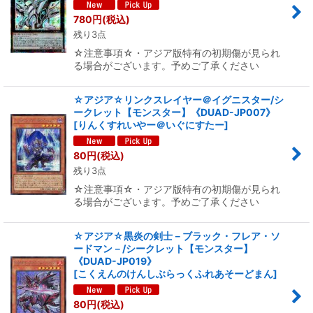
780
円
(税込)
残り3点
☆注意事項☆・アジア版特有の初期傷が見られ
る場合がございます。予めご了承ください
☆アジア☆リンクスレイヤー＠イグニスター/シ
ークレット【モンスター】《DUAD-JP007》
[
りんくすれいやー＠いぐにすたー
]
80
円
(税込)
残り3点
☆注意事項☆・アジア版特有の初期傷が見られ
る場合がございます。予めご了承ください
☆アジア☆黒炎の剣士－ブラック・フレア・ソ
ードマン－/シークレット【モンスター】
《DUAD-JP019》
[
こくえんのけんしぶらっくふれあそーどまん
]
80
円
(税込)