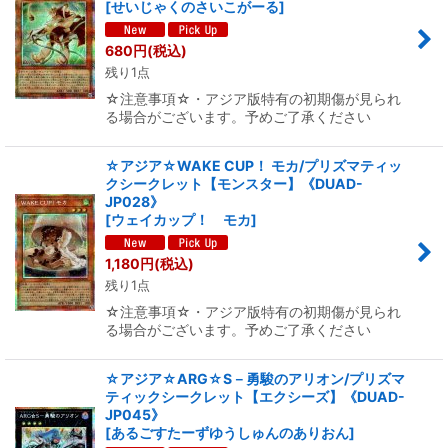
[
せいじゃくのさいこがーる
]
絞り込む
680
円
(税込)
残り1点
☆注意事項☆・アジア版特有の初期傷が見られ
る場合がございます。予めご了承ください
☆アジア☆WAKE CUP！ モカ/プリズマティッ
クシークレット【モンスター】《DUAD-
JP028》
[
ウェイカップ！ モカ
]
1,180
円
(税込)
残り1点
☆注意事項☆・アジア版特有の初期傷が見られ
る場合がございます。予めご了承ください
☆アジア☆ARG☆S－勇駿のアリオン/プリズマ
ティックシークレット【エクシーズ】《DUAD-
JP045》
[
あるごすたーずゆうしゅんのありおん
]