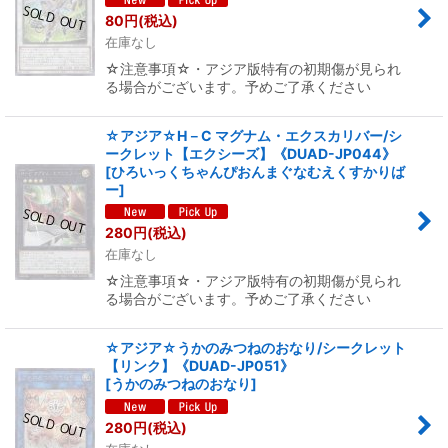
80
円
(税込)
在庫なし
☆注意事項☆・アジア版特有の初期傷が見られ
る場合がございます。予めご了承ください
☆アジア☆H－C マグナム・エクスカリバー/シ
ークレット【エクシーズ】《DUAD-JP044》
[
ひろいっくちゃんぴおんまぐなむえくすかりば
ー
]
280
円
(税込)
在庫なし
☆注意事項☆・アジア版特有の初期傷が見られ
る場合がございます。予めご了承ください
☆アジア☆うかのみつねのおなり/シークレット
【リンク】《DUAD-JP051》
[
うかのみつねのおなり
]
280
円
(税込)