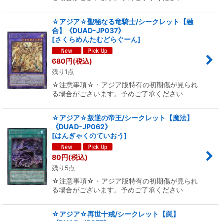
☆アジア☆聖秘なる竜騎士/シークレット【融
合】《DUAD-JP037》
[
さくらめんたむどらぐーん
]
680
円
(税込)
残り1点
☆注意事項☆・アジア版特有の初期傷が見られ
る場合がございます。予めご了承ください
☆アジア☆叛逆の帝王/シークレット【魔法】
《DUAD-JP062》
[
はんぎゃくのていおう
]
80
円
(税込)
残り5点
☆注意事項☆・アジア版特有の初期傷が見られ
る場合がございます。予めご了承ください
☆アジア☆再世十戒/シークレット【罠】