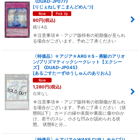
《DUAD-JP077》
[
りじぇねしすこまんどめんつ
]
80
円
(税込)
残り4点
☆注意事項☆・アジア版特有の初期傷が見られ
る場合がございます。予めご了承ください
〔特価品〕☆アジア☆ARG☆S－勇駿のアリオ
ン/プリズマティックシークレット【エクシー
ズ】《DUAD-JP045》
[
あるごすたーずゆうしゅんのありおん
]
1,280
円
(税込)
在庫なし
☆注意事項☆・アジア版特有の初期傷が見られ
る場合がございます。予めご了承ください ［状
態B以下］ カードの縁や表面や裏面に傷や白か
け、若干のスレ、小さな凹みが認められる状
態。 状態Bと分…
〔特価品〕☆アジア☆WAKE CUP！ モカ/プリ