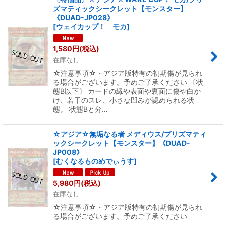
ズマティックシークレット【モンスター】
《DUAD-JP028》
[
ウェイカップ！ モカ
]
1,580
円
(税込)
在庫なし
☆注意事項☆・アジア版特有の初期傷が見られ
る場合がございます。予めご了承ください 〔状
態B以下〕 カードの縁や表面や裏面に傷や白か
け、若干のスレ、小さな凹みが認められる状
態。 状態Bと分…
☆アジア☆無垢なる者 メディウス/プリズマティ
ックシークレット【モンスター】《DUAD-
JP008》
[
むくなるものめでぃうす
]
5,980
円
(税込)
在庫なし
☆注意事項☆・アジア版特有の初期傷が見られ
る場合がございます。予めご了承ください