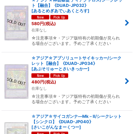
ト【融合】《DUAD-JP032》
[
あるとめぎあでぃあくとろす
]
580
円
(税込)
在庫なし
☆注意事項☆・アジア版特有の初期傷が見られ
る場合がございます。予めご了承ください
☆アジア☆アブソリュートサイキッカー/シーク
レット【融合】《DUAD-JP034》
[
あぶそりゅーとさいきっかー
]
480
円
(税込)
在庫なし
☆注意事項☆・アジア版特有の初期傷が見られ
る場合がございます。予めご了承ください
☆アジア☆サイコガンナ―Mk－II/シークレット
【シンクロ】《DUAD-JP040》
[
さいこがんなまーくつー
]