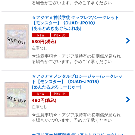
る場合がございます。予めご了承ください
☆アジア☆神芸学徒 グラフレア/シークレット
【モンスター】《DUAD-JP010》
[
あるとめぎあぐらふれあ
]
580
円
(税込)
在庫なし
☆注意事項☆・アジア版特有の初期傷が見られ
る場合がございます。予めご了承ください
☆アジア☆メンタルプロシージャー/シークレッ
ト【モンスター】《DUAD-JP015》
[
めんたるぷろしーじゃー
]
480
円
(税込)
在庫なし
☆注意事項☆・アジア版特有の初期傷が見られ
る場合がございます。予めご了承ください
☆アジア☆神芸獄徒 ディアクトロス/シークレッ