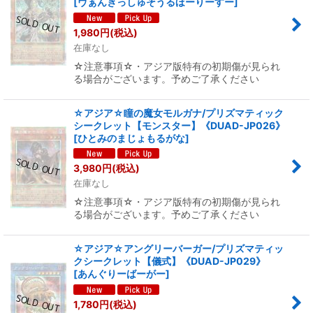
[
ヴぁんきっしゅそうるほーりーすー
]
1,980
円
(税込)
在庫なし
☆注意事項☆・アジア版特有の初期傷が見られ
る場合がございます。予めご了承ください
☆アジア☆瞳の魔女モルガナ/プリズマティック
シークレット【モンスター】《DUAD-JP026》
[
ひとみのまじょもるがな
]
3,980
円
(税込)
在庫なし
☆注意事項☆・アジア版特有の初期傷が見られ
る場合がございます。予めご了承ください
☆アジア☆アングリーバーガー/プリズマティッ
クシークレット【儀式】《DUAD-JP029》
[
あんぐりーばーがー
]
1,780
円
(税込)