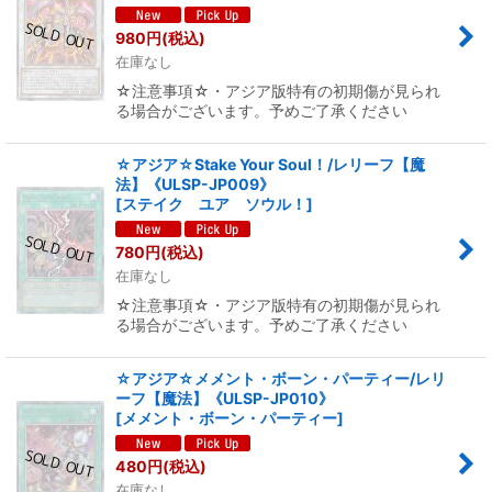
980
円
(税込)
在庫なし
☆注意事項☆・アジア版特有の初期傷が見られ
る場合がございます。予めご了承ください
☆アジア☆Stake Your Soul！/レリーフ【魔
法】《ULSP-JP009》
[
ステイク ユア ソウル！
]
780
円
(税込)
在庫なし
☆注意事項☆・アジア版特有の初期傷が見られ
る場合がございます。予めご了承ください
☆アジア☆メメント・ボーン・パーティー/レリ
ーフ【魔法】《ULSP-JP010》
[
メメント・ボーン・パーティー
]
480
円
(税込)
在庫なし