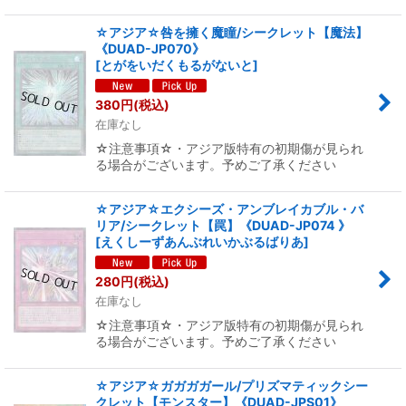
☆アジア☆咎を擁く魔瞳/シークレット【魔法】
《DUAD-JP070》
[
とがをいだくもるがないと
]
380
円
(税込)
在庫なし
☆注意事項☆・アジア版特有の初期傷が見られ
る場合がございます。予めご了承ください
☆アジア☆エクシーズ・アンブレイカブル・バ
リア/シークレット【罠】《DUAD-JP074 》
[
えくしーずあんぶれいかぶるばりあ
]
280
円
(税込)
在庫なし
☆注意事項☆・アジア版特有の初期傷が見られ
る場合がございます。予めご了承ください
☆アジア☆ガガガガール/プリズマティックシー
クレット【モンスター】《DUAD-JPS01》