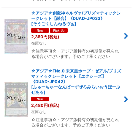
☆アジア☆創獄神ネルヴァ/プリズマティックシ
ークレット【融合】《DUAD-JP033》
[
そうごくしんねるヴぁ
]
2,380
円
(税込)
在庫なし
☆注意事項☆・アジア版特有の初期傷が見られ
る場合がございます。予めご了承ください
☆アジア☆FNo.0 未来皇ホープ・ゼアル/プリズ
マティックシークレット【エクシーズ】
《DUAD-JP042》
[
ふゅーちゃーなんばーずぜろみらいおうほーぷ
ぜある
]
2,480
円
(税込)
在庫なし
☆注意事項☆・アジア版特有の初期傷が見られ
る場合がございます。予めご了承ください