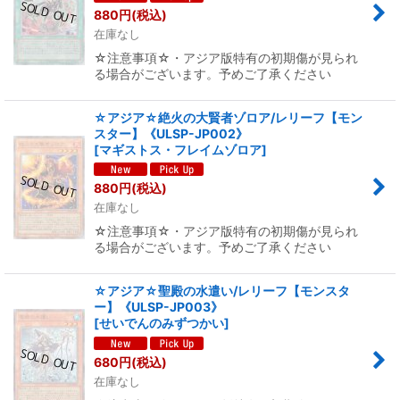
880
円
(税込)
在庫なし
☆注意事項☆・アジア版特有の初期傷が見られ
る場合がございます。予めご了承ください
☆アジア☆絶火の大賢者ゾロア/レリーフ【モン
スター】《ULSP-JP002》
[
マギストス・フレイムゾロア
]
880
円
(税込)
在庫なし
☆注意事項☆・アジア版特有の初期傷が見られ
る場合がございます。予めご了承ください
☆アジア☆聖殿の水遣い/レリーフ【モンスタ
ー】《ULSP-JP003》
[
せいでんのみずつかい
]
680
円
(税込)
在庫なし