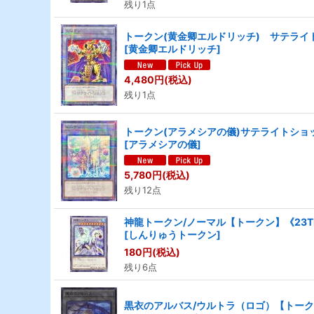
残り1点
トークン(黄金卿エルドリッチ) サテライトシ
[
黄金卿エルドリッチ
]
4,480
円
(税込)
残り1点
トークン(アラメシアの儀)サテライトショップ
[
アラメシアの儀
]
5,780
円
(税込)
残り12点
神龍トークン/ノーマル【トークン】《23TP
[
しんりゅうトークン
]
180
円
(税込)
残り6点
黒衣のアルバス/ウルトラ（ロゴ）【トークン】