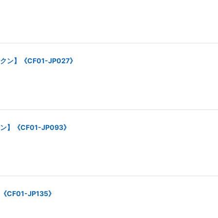
】《CF01-JP027》
《CF01-JP093》
F01-JP135》