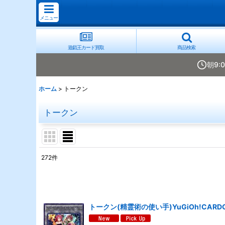
メニュー
遊戯王カード買取
商品検索
朝9:
ホーム
>
トークン
トークン
272
件
表示数
:
並び順
:
トークン(精霊術の使い手)YuGiOh!CARD