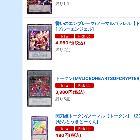
残り1点
誓いのエンブレーマ/ノーマルパラレル【トーク
[
ブルーエンジェル
]
4,980
円
(税込)
残り2点
トークン(M∀LICEQHEARTSOFCRYP
3,980
円
(税込)
残り5点
閃刀姫トークン/ノーマル【トークン】《23T
[
せんとうきとーくん
]
480
円
(税込)