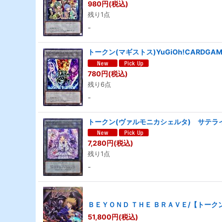
980
円
(税込)
残り1点
-
トークン(マギストス)YuGiOh!CARDGAM
780
円
(税込)
残り6点
-
トークン(ヴァルモニカシェルタ) サテライト
7,280
円
(税込)
残り1点
-
ＢＥＹＯＮＤ ＴＨＥ ＢＲＡＶＥ/【トークン】
51,800
円
(税込)