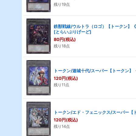
残り19点
鉄獣戦線/ウルトラ（ロゴ）【トークン】《CF
[
とらいぶりげーど
]
80
円
(税込)
残り18点
トークン/遊城十代/スーパー【トークン】《Q
120
円
(税込)
残り11点
トークン/エド・フェニックス/スーパー【トー
120
円
(税込)
残り14点