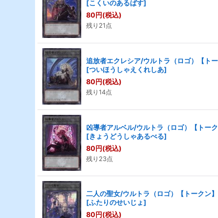
[
こくいのあるばす
]
80
円
(税込)
残り21点
追放者エクレシア/ウルトラ（ロゴ）【トークン
[
ついほうしゃえくれしあ
]
80
円
(税込)
残り14点
凶導者アルベル/ウルトラ（ロゴ）【トークン】
[
きょうどうしゃあるべる
]
80
円
(税込)
残り23点
二人の聖女/ウルトラ（ロゴ）【トークン】《C
[
ふたりのせいじょ
]
80
円
(税込)