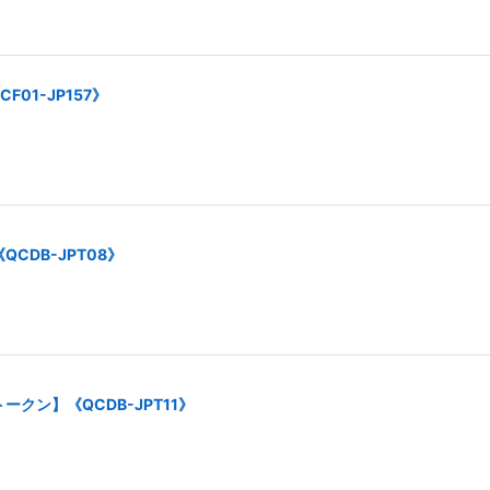
01-JP157》
CDB-JPT08》
クン】《QCDB-JPT11》