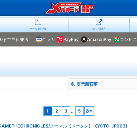
パック別一覧
デッキ販売
00まで当日発送
クレカ
PayPay
AmazonPay
コンビニ
表示順変更
1
2
3
...
5
次
»
GAMETHECHRONICLES/ノーマル【トークン】《YCTC-JP003》
絞り込む