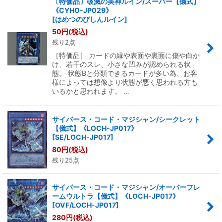
〔特価品〕破滅の美神ルイン/スーパー【儀式】
《CYHO-JP029》
[
はめつのびしんルイン
]
50
円
(税込)
残り2点
［特価品］ カードの縁や表面や裏面に傷や白か
け、若干のスレ、小さな凹みが認められる状
態。 状態Bと分類できるカードが多い為、お客
様によっては想像より状態が悪く思われる方も
いるかと思われます。 …
サイバース・コード・マジシャン/シークレット
【儀式】《LOCH-JP017》
[
SE/LOCH-JP017
]
80
円
(税込)
残り25点
サイバース・コード・マジシャン/オーバーフレ
ームウルトラ【儀式】《LOCH-JP017》
[
OVF/LOCH-JP017
]
280
円
(税込)