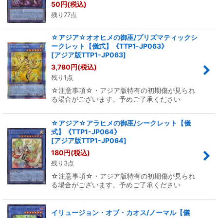
50
円
(税込)
残り77点
☆アジア☆オオヒメの御巫/プリズマティックシ
ークレット【儀式】《TTP1-JP063》
[
アジア版TTP1-JP063
]
3,780
円
(税込)
残り1点
☆注意事項☆・アジア版特有の初期傷が見られ
る場合がございます。予めご了承ください
☆アジア☆アラヒメの御巫/シークレット【儀
式】《TTP1-JP064》
[
アジア版TTP1-JP064
]
180
円
(税込)
残り3点
☆注意事項☆・アジア版特有の初期傷が見られ
る場合がございます。予めご了承ください
イリュージョン・オブ・カオス/ノーマル【儀