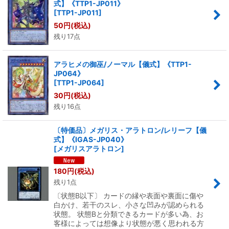
式】《TTP1-JP011》
[
TTP1-JP011
]
50
円
(税込)
残り17点
アラヒメの御巫/ノーマル【儀式】《TTP1-
JP064》
[
TTP1-JP064
]
30
円
(税込)
残り16点
〔特価品〕メガリス・アラトロン/レリーフ【儀
式】《IGAS-JP040》
[
メガリスアラトロン
]
180
円
(税込)
残り1点
〔状態B以下〕 カードの縁や表面や裏面に傷や
白かけ、若干のスレ、小さな凹みが認められる
状態。 状態Bと分類できるカードが多い為、お
客様によっては想像より状態が悪く思われる方