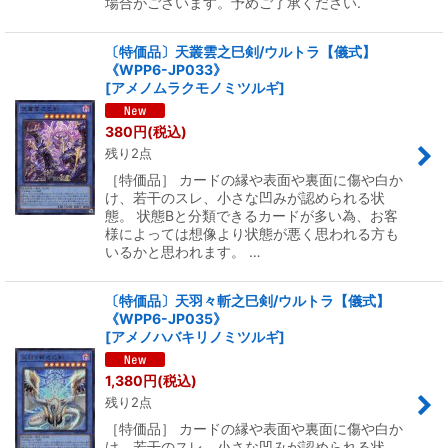
場合がございます。予めご了承ください.
〔特価品〕天叢雲之巳剣/ウルトラ【儀式】
《WPP6-JP033》
[
アメノムラクモノミツルギ
]
380
円
(税込)
残り2点
［特価品］ カードの縁や表面や裏面に傷や白か
け、若干のスレ、小さな凹みが認められる状
態。 状態Bと分類できるカードが多い為、お客
様によっては想像より状態が悪く思われる方も
いるかと思われます。 …
〔特価品〕天羽々斬之巳剣/ウルトラ【儀式】
《WPP6-JP035》
[
アメノハバキリノミツルギ
]
1,380
円
(税込)
残り2点
［特価品］ カードの縁や表面や裏面に傷や白か
け、若干のスレ、小さな凹みが認められる状