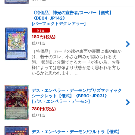
〔特価品〕神光の宣告者/スーパー【儀式】
《DE04-JP142》
[
パーフェクトデクレアラー
]
180
円
(税込)
残り1点
［特価品］ カードの縁や表面や裏面に傷や白か
け、若干のスレ、小さな凹みが認められる状
態。 状態Bと分類できるカードが多い為、お客
様によっては想像より状態が悪く思われる方も
いるかと思われます。 …
デス・エンペラー・デーモン/プリズマティック
シークレット【儀式】《BPRO-JP031》
[
デス・エンペラー・デーモン
]
780
円
(税込)
残り1点
デス・エンペラー・デーモン/ウルトラ【儀式】