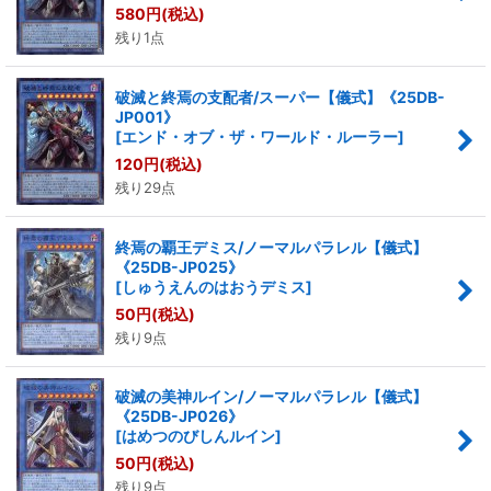
580
円
(税込)
残り1点
破滅と終焉の支配者/スーパー【儀式】《25DB-
JP001》
[
エンド・オブ・ザ・ワールド・ルーラー
]
120
円
(税込)
残り29点
終焉の覇王デミス/ノーマルパラレル【儀式】
《25DB-JP025》
[
しゅうえんのはおうデミス
]
50
円
(税込)
残り9点
破滅の美神ルイン/ノーマルパラレル【儀式】
《25DB-JP026》
[
はめつのびしんルイン
]
50
円
(税込)
残り9点