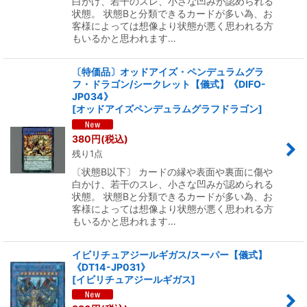
白かけ、若干のスレ、小さな凹みが認められる
状態。 状態Bと分類できるカードが多い為、お
客様によっては想像より状態が悪く思われる方
もいるかと思われます…
〔特価品〕オッドアイズ・ペンデュラムグラ
フ・ドラゴン/シークレット【儀式】《DIFO-
JP034》
[
オッドアイズペンデュラムグラフドラゴン
]
380
円
(税込)
残り1点
〔状態B以下〕 カードの縁や表面や裏面に傷や
白かけ、若干のスレ、小さな凹みが認められる
状態。 状態Bと分類できるカードが多い為、お
客様によっては想像より状態が悪く思われる方
もいるかと思われます…
イビリチュアジールギガス/スーパー【儀式】
《DT14-JP031》
[
イビリチュアジールギガス
]