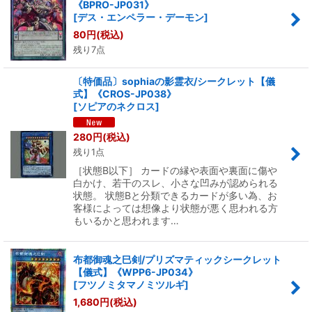
《BPRO-JP031》
[
デス・エンペラー・デーモン
]
80
円
(税込)
残り7点
〔特価品〕sophiaの影霊衣/シークレット【儀
式】《CROS-JP038》
[
ソピアのネクロス
]
280
円
(税込)
残り1点
［状態B以下］ カードの縁や表面や裏面に傷や
白かけ、若干のスレ、小さな凹みが認められる
状態。 状態Bと分類できるカードが多い為、お
客様によっては想像より状態が悪く思われる方
もいるかと思われます…
布都御魂之巳剣/プリズマティックシークレット
【儀式】《WPP6-JP034》
[
フツノミタマノミツルギ
]
1,680
円
(税込)