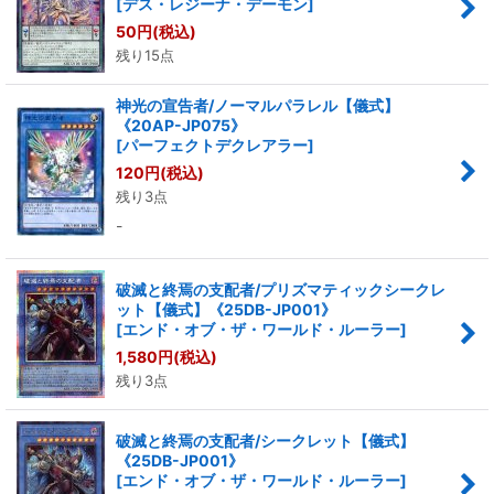
[
デス・レジーナ・デーモン
]
50
円
(税込)
残り15点
神光の宣告者/ノーマルパラレル【儀式】
《20AP-JP075》
[
パーフェクトデクレアラー
]
120
円
(税込)
残り3点
-
破滅と終焉の支配者/プリズマティックシークレ
ット【儀式】《25DB-JP001》
[
エンド・オブ・ザ・ワールド・ルーラー
]
1,580
円
(税込)
残り3点
破滅と終焉の支配者/シークレット【儀式】
《25DB-JP001》
[
エンド・オブ・ザ・ワールド・ルーラー
]