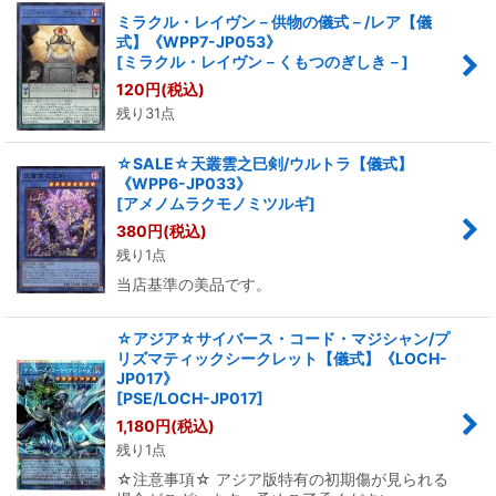
ミラクル・レイヴン－供物の儀式－/レア【儀
式】《WPP7-JP053》
[
ミラクル・レイヴン－くもつのぎしき－
]
120
円
(税込)
残り31点
☆SALE☆天叢雲之巳剣/ウルトラ【儀式】
《WPP6-JP033》
[
アメノムラクモノミツルギ
]
380
円
(税込)
残り1点
当店基準の美品です。
☆アジア☆サイバース・コード・マジシャン/プ
リズマティックシークレット【儀式】《LOCH-
JP017》
[
PSE/LOCH-JP017
]
1,180
円
(税込)
残り1点
☆注意事項☆ アジア版特有の初期傷が見られる