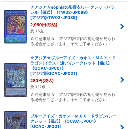
☆アジア☆sophiaの影霊衣/シークレットパラ
レル【儀式】《TW02-JP089》
[
アジア版TW02-JP089
]
2,980
円
(税込)
残り6点
☆注意事項☆・アジア版特有の初期傷が見られ
る場合がございます。予めご了承ください
☆アジア☆ブルーアイズ・カオス・ＭＡＸ・ド
ラゴン(イラスト違い)/シークレット【儀式】
《QCAC-JP001》
[
アジア版QCAC-JP001
]
280
円
(税込)
残り12点
☆注意事項☆・アジア版特有の初期傷が見られ
る場合がございます。予めご了承ください
ブルーアイズ・カオス・ＭＡＸ・ドラゴン/シー
クレット【儀式】《QCAC-JP001》
[
QCAC-JP001
]