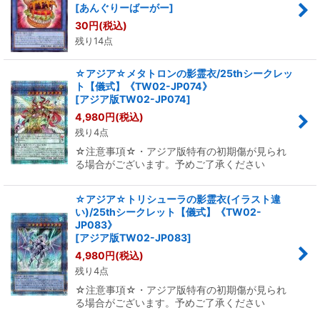
[
あんぐりーばーがー
]
30
円
(税込)
残り14点
☆アジア☆メタトロンの影霊衣/25thシークレッ
ト【儀式】《TW02-JP074》
[
アジア版TW02-JP074
]
4,980
円
(税込)
残り4点
☆注意事項☆・アジア版特有の初期傷が見られ
る場合がございます。予めご了承ください
☆アジア☆トリシューラの影霊衣(イラスト違
い)/25thシークレット【儀式】《TW02-
JP083》
[
アジア版TW02-JP083
]
4,980
円
(税込)
残り4点
☆注意事項☆・アジア版特有の初期傷が見られ
る場合がございます。予めご了承ください