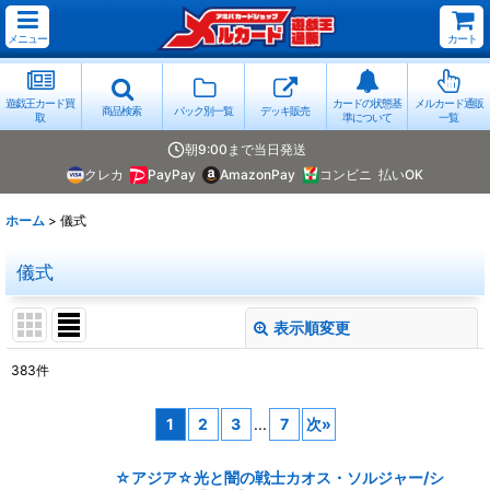
メニュー
カート
遊戯王カード買
カードの状態基
メルカード通販
商品検索
パック別一覧
デッキ販売
取
準について
一覧
朝9:00まで当日発送
クレカ
PayPay
AmazonPay
コンビニ
払いOK
ホーム
>
儀式
儀式
表示順変更
閉じる
383
件
表示数
:
1
2
3
...
7
次
»
並び順
:
☆アジア☆光と闇の戦士カオス・ソルジャー/シ