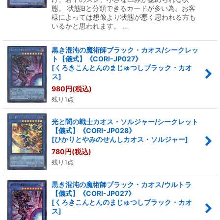
態。 状態Bと分類できるカードが多い為、お客
様によっては想像より状態が悪く思われる方も
いるかと思われます。 …
黒き混沌の魔術師ブラック・カオス/シークレッ
ト【儀式】《CORI-JP027》
[
くろきこんとんのまじゅつしブラック・カオ
ス
]
980
円
(税込)
残り1点
光と闇の戦士カオス・ソルジャー/シークレット
【儀式】《CORI-JP028》
[
ひかりとやみのせんしカオス・ソルジャー
]
780
円
(税込)
残り1点
黒き混沌の魔術師ブラック・カオス/ウルトラ
【儀式】《CORI-JP027》
[
くろきこんとんのまじゅつしブラック・カオ
ス
]