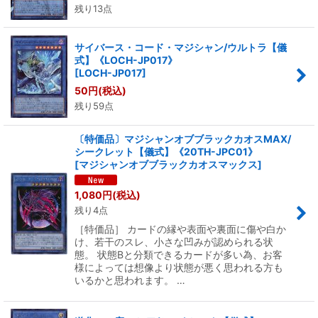
残り13点
サイバース・コード・マジシャン/ウルトラ【儀
式】《LOCH-JP017》
[
LOCH-JP017
]
50
円
(税込)
残り59点
〔特価品〕マジシャンオブブラックカオスMAX/
シークレット【儀式】《20TH-JPC01》
[
マジシャンオブブラックカオスマックス
]
1,080
円
(税込)
残り4点
［特価品］ カードの縁や表面や裏面に傷や白か
け、若干のスレ、小さな凹みが認められる状
態。 状態Bと分類できるカードが多い為、お客
様によっては想像より状態が悪く思われる方も
いるかと思われます。 …