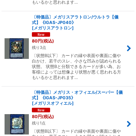
もいるかと思われます…
〔特価品〕メガリスアラトロン/ウルトラ【儀
式】《IGAS-JP040》
[
メガリスアラトロン
]
80
円
(税込)
残り3点
〔状態B以下〕 カードの縁や表面や裏面に傷や
白かけ、若干のスレ、小さな凹みが認められる
状態。 状態Bと分類できるカードが多い為、お
客様によっては想像より状態が悪く思われる方
もいるかと思われます…
〔特価品〕メガリス・オフィエル/スーパー【儀
式】《IGAS-JP035》
[
メガリスオフィエル
]
80
円
(税込)
残り1点
〔状態B以下〕 カードの縁や表面や裏面に傷や