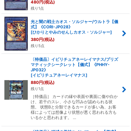
480
円
(税込)
残り1点
光と闇の戦士カオス・ソルジャー/ウルトラ【儀
式】《CORI-JP028》
[
ひかりとやみのせんしカオス・ソルジャー
]
380
円
(税込)
残り5点
〔特価品〕イビリチュアネーレイマナス/プリズ
マティックシークレット【儀式】《PHHY-
JP032》
[
イビリチュアネーレイマナス
]
880
円
(税込)
残り1点
［特価品］ カードの縁や表面や裏面に傷や白か
け、若干のスレ、小さな凹みが認められる状
態。 状態Bと分類できるカードが多い為、お客
様によっては想像より状態が悪く思われる方も
いるかと思われます。 …