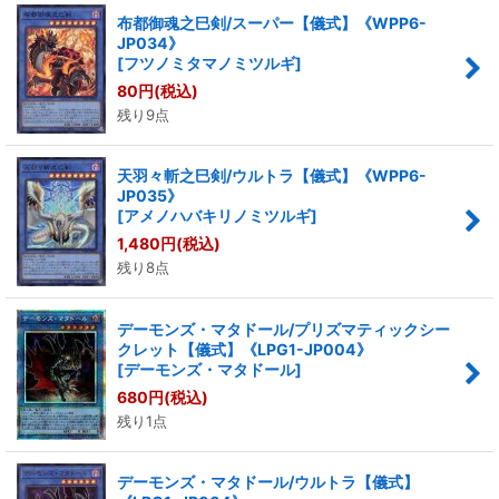
布都御魂之巳剣/スーパー【儀式】《WPP6-
JP034》
[
フツノミタマノミツルギ
]
80
円
(税込)
残り9点
天羽々斬之巳剣/ウルトラ【儀式】《WPP6-
JP035》
[
アメノハバキリノミツルギ
]
1,480
円
(税込)
残り8点
デーモンズ・マタドール/プリズマティックシー
クレット【儀式】《LPG1-JP004》
[
デーモンズ・マタドール
]
680
円
(税込)
残り1点
デーモンズ・マタドール/ウルトラ【儀式】