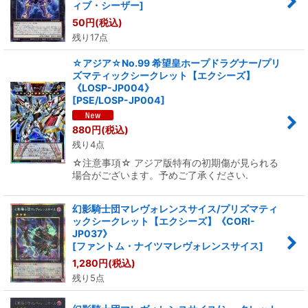
ィブ・シーザー
]
50
円
(税込)
残り17点
☆アジア☆No.99 希望皇ホープドラグナー/プリ
ズマティックシークレット【エクシーズ】
《LOSP-JP004》
[
PSE/LOSP-JP004
]
880
円
(税込)
残り4点
☆注意事項☆ アジア版特有の初期傷が見られる
場合がございます。予めご了承ください.
幻影騎士団マレヴォレンスサイス/プリズマティ
ックシークレット【エクシーズ】《CORI-
JP037》
[
ファントム・ナイツマレヴォレンスサイス
]
1,280
円
(税込)
残り5点