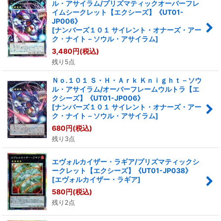
ル・アサイラム/プリズマティックオーバーフレ
絞り込む
イムシークレット【エクシーズ】《UT01-
JP006》
[
ナンバーズ１０１ サイレント・オナーズ・アー
ク・ナイト－ソウル・アサイラム
]
3,480
円
(税込)
残り5点
Ｎｏ.１０１ Ｓ・Ｈ・Ａｒｋ Ｋｎｉｇｈｔ－ソウ
ル・アサイラム/オーバーフレームウルトラ【エ
クシーズ】《UT01-JP006》
[
ナンバーズ１０１ サイレント・オナーズ・アー
ク・ナイト－ソウル・アサイラム
]
680
円
(税込)
残り3点
エヴォルカイザー・ラギア/プリズマティックシ
ークレット【エクシーズ】《UT01-JP038》
[
エヴォルカイザー・ラギア
]
580
円
(税込)
残り2点