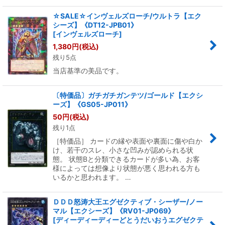
☆SALE☆インヴェルズローチ/ウルトラ【エク
シーズ】《DT12-JPB01》
[
インヴェルズローチ
]
1,380
円
(税込)
残り5点
当店基準の美品です。
〔特価品〕ガチガチガンテツ/ゴールド【エクシ
ーズ】《GS05-JP011》
50
円
(税込)
残り1点
［特価品］ カードの縁や表面や裏面に傷や白か
け、若干のスレ、小さな凹みが認められる状
態。 状態Bと分類できるカードが多い為、お客
様によっては想像より状態が悪く思われる方も
いるかと思われます。 …
ＤＤＤ怒涛大王エグゼクティブ・シーザー/ノー
マル【エクシーズ】《RV01-JP069》
[
ディーディーディーどとうだいおうエグゼクテ