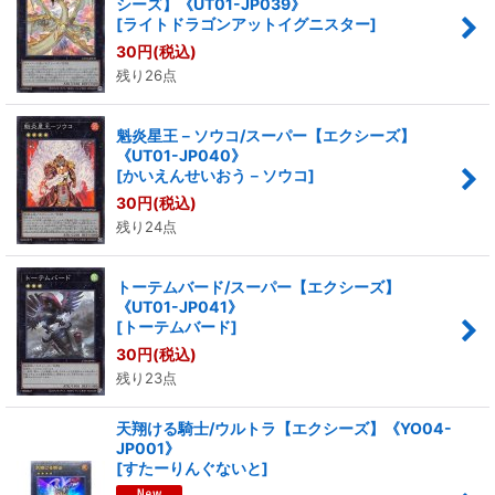
シーズ】《UT01-JP039》
[
ライトドラゴンアットイグニスター
]
30
円
(税込)
残り26点
魁炎星王－ソウコ/スーパー【エクシーズ】
《UT01-JP040》
[
かいえんせいおう－ソウコ
]
30
円
(税込)
残り24点
トーテムバード/スーパー【エクシーズ】
《UT01-JP041》
[
トーテムバード
]
30
円
(税込)
残り23点
天翔ける騎士/ウルトラ【エクシーズ】《YO04-
JP001》
[
すたーりんぐないと
]