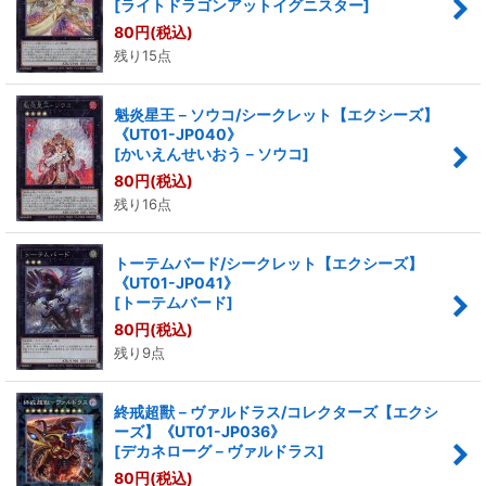
[
ライトドラゴンアットイグニスター
]
80
円
(税込)
残り15点
魁炎星王－ソウコ/シークレット【エクシーズ】
《UT01-JP040》
[
かいえんせいおう－ソウコ
]
80
円
(税込)
残り16点
トーテムバード/シークレット【エクシーズ】
《UT01-JP041》
[
トーテムバード
]
80
円
(税込)
残り9点
終戒超獸－ヴァルドラス/コレクターズ【エクシ
ーズ】《UT01-JP036》
[
デカネローグ－ヴァルドラス
]
80
円
(税込)