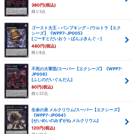
380
円
(税込)
残り3点
ゴースト大王－パンプキング－/ウルトラ【エク
シーズ】《WPP7-JP005》
[
ごーすとだいおう－ぱんぷきんぐ－
]
480
円
(税込)
残り8点
不死の大軍団/スーパー【エクシーズ】《WPP7-
JP006》
[
ふしのだいぐんだん
]
80
円
(税込)
残り22点
生命の汞 メルクリウム/スーパー【エクシーズ】
《WPP7-JP064》
[
せいめいのみずがね メルクリウム
]
120
円
(税込)