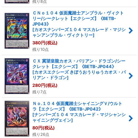
残り8点
ＣＮｏ１０４ 仮面魔踏士アンブラル・ヴィクト
リー/シークレット【エクシーズ】《BETB-
JP043》
[
カオスナンバーズ１０４ マスカレード・マジシ
ャンアンブラル・ヴィクトリー
]
380
円
(税込)
残り10点
ＣＸ 冀望皇龍カオス・バリアン・ドラゴン/シー
クレット【エクシーズ】《BETB-JP044》
[
カオスエクシーズ きぼうおうりゅうカオス・バ
リアン・ドラゴン
]
280
円
(税込)
残り7点
Ｎｏ.１０４ 仮面魔踏士シャイニングＶ/ウルト
ラ【エクシーズ】《BETB-JP042》
[
ナンバーズ１０４ マスカレード・マジシャンシ
ャイニングヴェイン
]
80
円
(税込)
残り26点