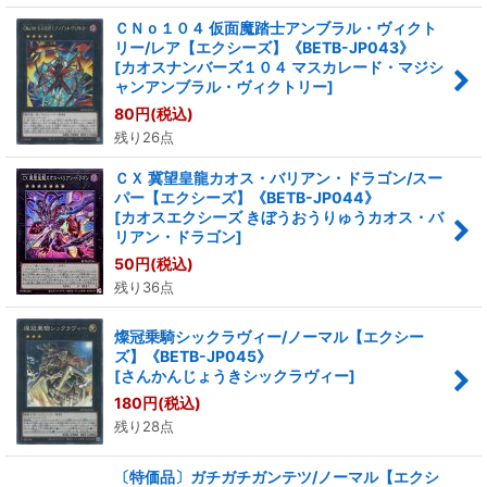
ＣＮｏ１０４ 仮面魔踏士アンブラル・ヴィクト
リー/レア【エクシーズ】《BETB-JP043》
[
カオスナンバーズ１０４ マスカレード・マジシ
ャンアンブラル・ヴィクトリー
]
80
円
(税込)
残り26点
ＣＸ 冀望皇龍カオス・バリアン・ドラゴン/スー
パー【エクシーズ】《BETB-JP044》
[
カオスエクシーズ きぼうおうりゅうカオス・バ
リアン・ドラゴン
]
50
円
(税込)
残り36点
燦冠乗騎シックラヴィー/ノーマル【エクシー
ズ】《BETB-JP045》
[
さんかんじょうきシックラヴィー
]
180
円
(税込)
残り28点
〔特価品〕ガチガチガンテツ/ノーマル【エクシ