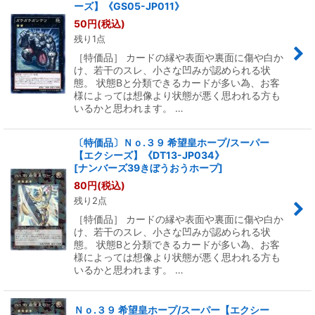
ーズ】《GS05-JP011》
50
円
(税込)
残り1点
［特価品］ カードの縁や表面や裏面に傷や白か
け、若干のスレ、小さな凹みが認められる状
態。 状態Bと分類できるカードが多い為、お客
様によっては想像より状態が悪く思われる方も
いるかと思われます。 …
〔特価品〕Ｎｏ.３９ 希望皇ホープ/スーパー
【エクシーズ】《DT13-JP034》
[
ナンバーズ39きぼうおうホープ
]
80
円
(税込)
残り2点
［特価品］ カードの縁や表面や裏面に傷や白か
け、若干のスレ、小さな凹みが認められる状
態。 状態Bと分類できるカードが多い為、お客
様によっては想像より状態が悪く思われる方も
いるかと思われます。 …
Ｎｏ.３９ 希望皇ホープ/スーパー【エクシー