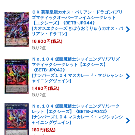
ＣＸ 冀望皇龍カオス・バリアン・ドラゴン/プリ
ズマティックオーバーフレイムシークレット
【エクシーズ】《BETB-JP044》
[
カオスエクシーズ きぼうおうりゅうカオス・バ
リアン・ドラゴン
]
16,800
円
(税込)
残り2点
Ｎｏ.１０４ 仮面魔踏士シャイニングＶ/プリズ
マティックシークレット【エクシーズ】
《BETB-JP042》
[
ナンバーズ１０４ マスカレード・マジシャンシ
ャイニングヴェイン
]
1,480
円
(税込)
残り2点
Ｎｏ.１０４ 仮面魔踏士シャイニングＶ/シーク
レット【エクシーズ】《BETB-JP042》
[
ナンバーズ１０４ マスカレード・マジシャンシ
ャイニングヴェイン
]
180
円
(税込)