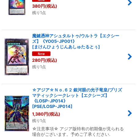
380
円
(税込)
残り1点
魔鍵憑神アシュタルトゥ/ウルトラ【エクシー
ズ】《YO05-JP001》
[
まけんひょうじんあしゅたるとぅ
]
280
円
(税込)
残り1点
☆アジア☆Ｎｏ.６２ 銀河眼の光子竜皇/プリズ
マティックシークレット【エクシーズ】
《LOSP-JP014》
[
PSE/LOSP-JP014
]
1,380
円
(税込)
残り1点
☆注意事項☆ アジア版特有の初期傷が見られる
場合がございます。予めご了承ください.