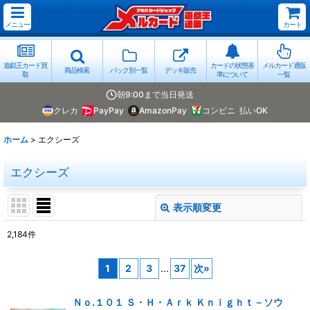
メニュー
カート
遊戯王カード買
カードの状態基
メルカード通販
商品検索
パック別一覧
デッキ販売
取
準について
一覧
朝9:00まで当日発送
クレカ
PayPay
AmazonPay
コンビニ
払いOK
ホーム
>
エクシーズ
エクシーズ
表示順変更
閉じる
2,184
件
表示数
:
1
2
3
...
37
次
»
並び順
:
Ｎｏ.１０１ Ｓ・Ｈ・Ａｒｋ Ｋｎｉｇｈｔ－ソウ