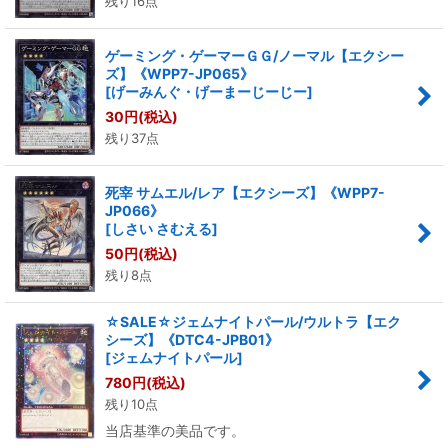
残り16点
ゲーミング・ゲーマーＧＧ/ノーマル【エクシー
ズ】《WPP7-JP065》
[
げーみんぐ・げーまーじーじー
]
30
円
(税込)
残り37点
死宰 サムエル/レア【エクシーズ】《WPP7-
JP066》
[
しさい さむえる
]
50
円
(税込)
残り8点
☆SALE☆ジェムナイトパール/ウルトラ【エク
シーズ】《DTC4-JPB01》
[
ジェムナイトパール
]
780
円
(税込)
残り10点
当店基準の美品です。