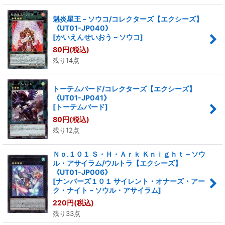
魁炎星王－ソウコ/コレクターズ【エクシーズ】
《UT01-JP040》
[
かいえんせいおう－ソウコ
]
80
円
(税込)
残り14点
トーテムバード/コレクターズ【エクシーズ】
《UT01-JP041》
[
トーテムバード
]
80
円
(税込)
残り12点
Ｎｏ.１０１ Ｓ・Ｈ・Ａｒｋ Ｋｎｉｇｈｔ－ソウ
ル・アサイラム/ウルトラ【エクシーズ】
《UT01-JP006》
[
ナンバーズ１０１ サイレント・オナーズ・アー
ク・ナイト－ソウル・アサイラム
]
220
円
(税込)
残り33点