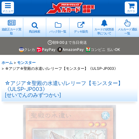
メニュー
カート
遊戯王カード買
カードの状態基
メルカード通販
商品検索
パック別一覧
デッキ販売
取
準について
一覧
朝9:00まで当日発送
クレカ
PayPay
AmazonPay
コンビニ
払いOK
ホーム
>
モンスター
>
☆アジア☆聖殿の水遣い/レリーフ【モンスター】《ULSP-JP003》
☆アジア☆聖殿の水遣い/レリーフ【モンスター】
《ULSP-JP003》
[
せいでんのみずつかい
]