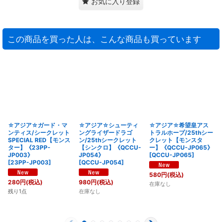
お気に入り登録
この商品を買った人は、こんな商品も買っています
☆アジア☆ガード・マ
☆アジア☆シューティ
☆アジア☆希望皇アス
ンティス/シークレット
ングライザードラゴ
トラルホープ/25thシー
SPECIAL RED【モンス
ン/25thシークレット
クレット【モンスタ
ター】《23PP-
【シンクロ】《QCCU-
ー】《QCCU-JP065》
JP003》
JP054》
[
QCCU-JP065
]
[
23PP-JP003
]
[
QCCU-JP054
]
580
円
(税込)
280
円
(税込)
980
円
(税込)
在庫なし
残り1点
在庫なし