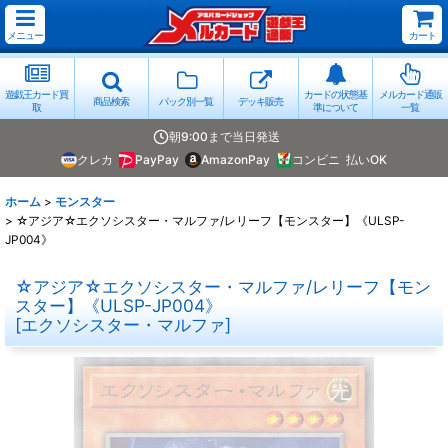
メニュー
カート
遊戯王カード買
カードの状態基
メルカード通販
商品検索
パック別一覧
デッキ販売
取
準について
一覧
朝9:00まで当日発送
クレカ
PayPay
AmazonPay
コンビニ
払いOK
ホーム
>
モンスター
>
☆アジア☆エクソシスター・マルファ/レリーフ【モンスター】《ULSP-
JP004》
☆アジア☆エクソシスター・マルファ/レリーフ【モン
スター】《ULSP-JP004》
[
エクソシスター・マルファ
]