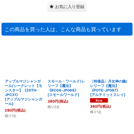
お気に入り登録
この商品を買った人は、こんな商品も買っています
アップルマジシャンガ
スモール・ワールド/レ
〔特価品〕月女神の鏃/
ール/シークレット【モ
リーフ【魔法】
レリーフ【魔法】
ンスター】《20TH-
《RC04-JP068》
《POTE-JP067》
JPC31》
[
スモールワールド
]
[
アルテミットスレイ
]
[
アップルマジシャンガ
380
円
(税込)
ール
]
380
円
(税込)
残り2点
280
円
(税込)
残り1点
残り1点