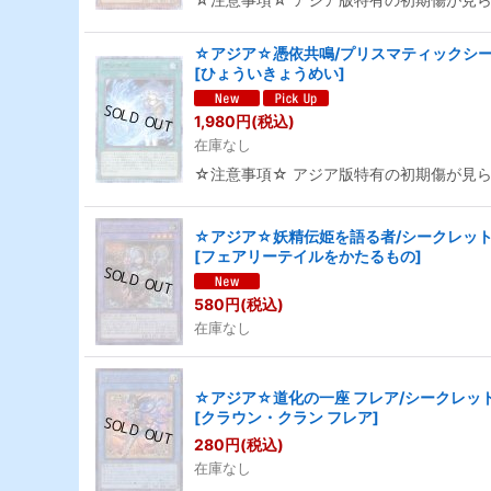
☆アジア☆憑依共鳴/プリスマティックシーク
[
ひょういきょうめい
]
1,980
円
(税込)
在庫なし
☆注意事項☆ アジア版特有の初期傷が見
☆アジア☆妖精伝姫を語る者/シークレット【
[
フェアリーテイルをかたるもの
]
580
円
(税込)
在庫なし
☆アジア☆道化の一座 フレア/シークレット【
[
クラウン・クラン フレア
]
280
円
(税込)
在庫なし