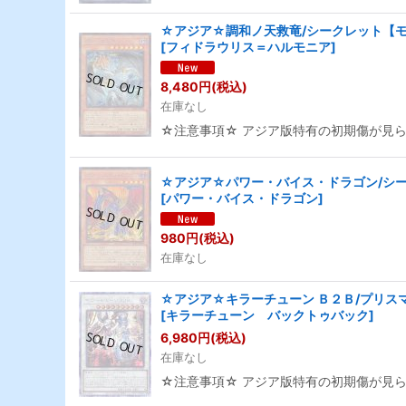
☆アジア☆調和ノ天救竜/シークレット【モン
[
フィドラウリス＝ハルモニア
]
8,480
円
(税込)
在庫なし
☆注意事項☆ アジア版特有の初期傷が見
☆アジア☆パワー・バイス・ドラゴン/シーク
[
パワー・バイス・ドラゴン
]
980
円
(税込)
在庫なし
☆アジア☆キラーチューン Ｂ２Ｂ/プリスマ
[
キラーチューン バックトゥバック
]
6,980
円
(税込)
在庫なし
☆注意事項☆ アジア版特有の初期傷が見