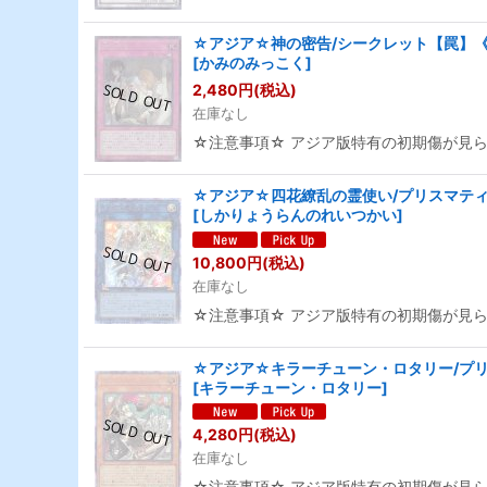
☆アジア☆神の密告/シークレット【罠】《BL
[
かみのみっこく
]
2,480
円
(税込)
在庫なし
☆注意事項☆ アジア版特有の初期傷が見
☆アジア☆四花繚乱の霊使い/プリスマティッ
[
しかりょうらんのれいつかい
]
10,800
円
(税込)
在庫なし
☆注意事項☆ アジア版特有の初期傷が見
☆アジア☆キラーチューン・ロタリー/プリス
[
キラーチューン・ロタリー
]
4,280
円
(税込)
在庫なし
☆注意事項☆ アジア版特有の初期傷が見