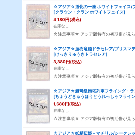
☆アジア☆道化の一座 ホワイトフェイス/プ
[
クラウン・クラン ホワイトフェイス
]
4,180
円
(税込)
在庫なし
☆注意事項☆ アジア版特有の初期傷が見
☆アジア☆血樹竜姫ドラセレア/プリスマティ
[
けっきりゅうきドラセレア
]
3,380
円
(税込)
在庫なし
☆注意事項☆ アジア版特有の初期傷が見
☆アジア☆超弩級砲塔列車フライング・ラン
[
ちょうどきゅうほうとうれっしゃフライ
1,680
円
(税込)
在庫なし
☆注意事項☆ アジア版特有の初期傷が見
☆アジア☆妖精伝姫－マチリル/シークレット