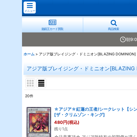
メニュー
遊戯王カード買取
商品検索
朝9:
ホーム
>
アジア版ブレイジング・ドミニオン[BLAZING DOMINION]
アジア版ブレイジング・ドミニオン[BLAZING DO
20
件
表示数
:
☆アジア☆紅蓮の王者/シークレット【シンクロ
[
ザ・クリムゾン・キング
]
並び順
:
480
円
(税込)
残り1点
☆注意事項☆ アジア版特有の初期傷が見