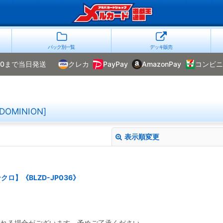
パック別一覧
デッキ販売
00まで当日発送
クレカ
PayPay
AmazonPay
コンビニ
MINION]
表示順変更
】《BLZD-JP036》
絞り込む
られる場合がございます。予めご了承ください.