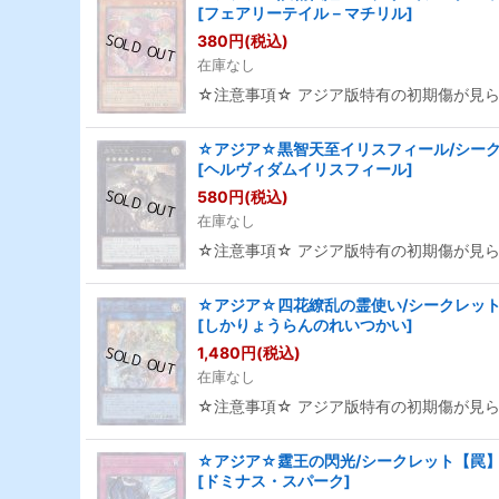
[
フェアリーテイル－マチリル
]
380
円
(税込)
在庫なし
☆注意事項☆ アジア版特有の初期傷が見
☆アジア☆黒智天至イリスフィール/シークレ
[
ヘルヴィダムイリスフィール
]
580
円
(税込)
在庫なし
☆注意事項☆ アジア版特有の初期傷が見
☆アジア☆四花繚乱の霊使い/シークレット【
[
しかりょうらんのれいつかい
]
1,480
円
(税込)
在庫なし
☆注意事項☆ アジア版特有の初期傷が見
☆アジア☆霆王の閃光/シークレット【罠】《B
[
ドミナス・スパーク
]