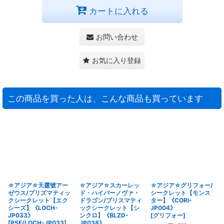
カートに入れる
お問い合わせ
お気に入り登録
この商品を買った人は、こんな商品も買っています
☆アジア☆天霆號アー
☆アジア☆スカーレッ
☆アジア☆グリフォー/
ゼウス/プリズマティッ
ド・ハイパーノヴァ・
シークレット【モンス
クシークレット【エク
ドラゴン/プリスマティ
ター】《CORI-
シーズ】《LOCH-
ックシークレット【シ
JP004》
JP033》
ンクロ】《BLZD-
[
グリフォー
]
[
PSE/LOCH-JP033
]
JP038》