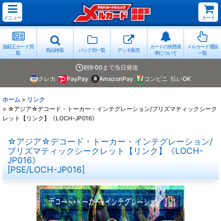
メニュー
カート
遊戯王カード買
カードの状態基
メルカード通販
商品検索
パック別一覧
デッキ販売
取
準について
一覧
朝9:00まで当日発送
クレカ
PayPay
AmazonPay
コンビニ
払いOK
ホーム
>
リンク
>
☆アジア☆デコード・トーカー・インテグレーション/プリズマティックシーク
レット【リンク】《LOCH-JP016》
☆アジア☆デコード・トーカー・インテグレーション/
プリズマティックシークレット【リンク】《LOCH-
JP016》
[
PSE/LOCH-JP016
]