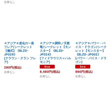
在庫なし
☆アジア☆道化の一座
☆アジア☆調和ノ天救
☆アジア☆パワー・バ
フレア/シークレット
竜/シークレット【モン
イス・ドラゴン/シーク
【儀式】《BLZD-
スター】《BLZD-
レット【モンスター】
JP029》
JP024》
《BLZD-JP002》
[
クラウン・クラン フレ
[
フィドラウリス＝ハル
[
パワー・バイス・ドラ
ア
]
モニア
]
ゴン
]
280
円
(税込)
8,480
円
(税込)
980
円
(税込)
在庫なし
在庫なし
在庫なし