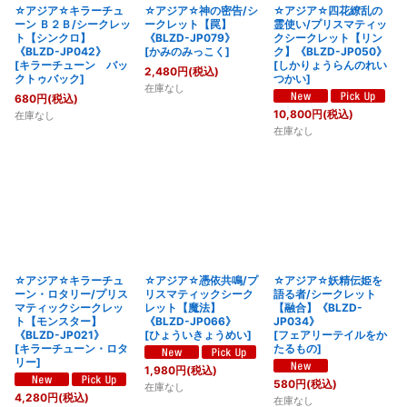
☆アジア☆キラーチュ
☆アジア☆神の密告/シ
☆アジア☆四花繚乱の
ーン Ｂ２Ｂ/シークレッ
ークレット【罠】
霊使い/プリスマティッ
ト【シンクロ】
《BLZD-JP079》
クシークレット【リン
《BLZD-JP042》
[
かみのみっこく
]
ク】《BLZD-JP050》
[
キラーチューン バッ
[
しかりょうらんのれい
2,480
円
(税込)
クトゥバック
]
つかい
]
在庫なし
680
円
(税込)
10,800
円
(税込)
在庫なし
在庫なし
☆アジア☆キラーチュ
☆アジア☆憑依共鳴/プ
☆アジア☆妖精伝姫を
ーン・ロタリー/プリス
リスマティックシーク
語る者/シークレット
マティックシークレッ
レット【魔法】
【融合】《BLZD-
ト【モンスター】
《BLZD-JP066》
JP034》
《BLZD-JP021》
[
ひょういきょうめい
]
[
フェアリーテイルをか
[
キラーチューン・ロタ
たるもの
]
リー
]
1,980
円
(税込)
580
円
(税込)
在庫なし
4,280
円
(税込)
在庫なし