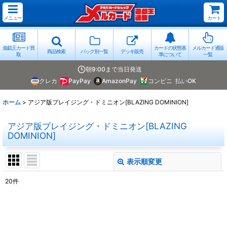
メニュー
カート
遊戯王カード買
カードの状態基
メルカード通販
商品検索
パック別一覧
デッキ販売
取
準について
一覧
朝9:00まで当日発送
クレカ
PayPay
AmazonPay
コンビニ
払いOK
ホーム
>
アジア版ブレイジング・ドミニオン[BLAZING DOMINION]
アジア版ブレイジング・ドミニオン[BLAZING
DOMINION]
表示順変更
閉じる
20
件
表示数
:
並び順
: