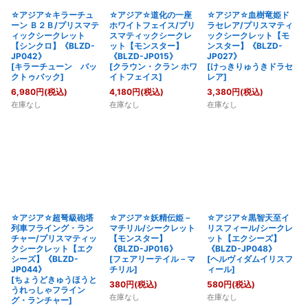
☆アジア☆キラーチュ
☆アジア☆道化の一座
☆アジア☆血樹竜姫ド
ーン Ｂ２Ｂ/プリスマテ
ホワイトフェイス/プリ
ラセレア/プリスマティ
ィックシークレット
スマティックシークレ
ックシークレット【モ
【シンクロ】《BLZD-
ット【モンスター】
ンスター】《BLZD-
JP042》
《BLZD-JP015》
JP027》
[
キラーチューン バッ
[
クラウン・クラン ホワ
[
けっきりゅうきドラセ
クトゥバック
]
イトフェイス
]
レア
]
6,980
円
(税込)
4,180
円
(税込)
3,380
円
(税込)
在庫なし
在庫なし
在庫なし
☆アジア☆超弩級砲塔
☆アジア☆妖精伝姫－
☆アジア☆黒智天至イ
列車フライング・ラン
マチリル/シークレット
リスフィール/シークレ
チャー/プリスマティッ
【モンスター】
ット【エクシーズ】
クシークレット【エク
《BLZD-JP016》
《BLZD-JP048》
シーズ】《BLZD-
[
フェアリーテイル－マ
[
ヘルヴィダムイリスフ
JP044》
チリル
]
ィール
]
[
ちょうどきゅうほうと
380
円
(税込)
580
円
(税込)
うれっしゃフライン
在庫なし
在庫なし
グ・ランチャー
]