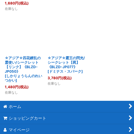
1,680
円
(税込)
在庫なし
☆アジア☆四花繚乱の
☆アジア☆霆王の閃光/
霊使い/シークレット
シークレット【罠】
【リンク】《BLZD-
《BLZD-JP077》
JP050》
[
ドミナス・スパーク
]
[
しかりょうらんのれい
3,780
円
(税込)
つかい
]
在庫なし
1,480
円
(税込)
在庫なし
ホーム
ショッピングカート
マイページ