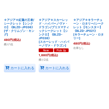
絞り込む
☆アジア☆紅蓮の王者/
☆アジア☆スカーレッ
☆アジア☆キラーチュ
シークレット【シンク
ド・ハイパーノヴァ・
ーン・ロタリー/シーク
ロ】《BLZD-JP036》
ドラゴン/プリスマティ
レット【モンスター】
[
ザ・クリムゾン・キン
ックシークレット【シ
《BLZD-JP021》
グ
]
ンクロ】《BLZD-
[
キラーチューン・ロタ
JP038》
リー
]
480
円
(税込)
[
スカーレッド・ハイパ
480
円
(税込)
残り1点
ーノヴァ・ドラゴン
]
在庫なし
1,880
円
(税込)
残り2点
カートに入れる
カートに入れる