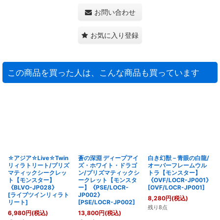
お問い合わせ
お気に入り登録
この商品を買った人は、こんな商品も買っています
☆アジア☆Live☆Twin
蒼の深淵 ディープアイ
白き幻獣－青眼の白龍/
リィラトリート/プリズ
ズ・ホワイト・ドラゴ
オーバーフレームウル
マティックシークレッ
ン/プリズマティックシ
トラ【モンスター】
ト【モンスター】
ークレット【モンスタ
《OVF/LOCR-JP001》
《BLVO-JP028》
ー】《PSE/LOCR-
[
OVF/LOCR-JP001
]
[
ライブツインリィラト
JP002》
8,280
円
(税込)
リート
]
[
PSE/LOCR-JP002
]
残り8点
6,980
円
(税込)
13,800
円
(税込)