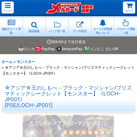
メニュー
カート
遊戯王カード買
カードの状態基
メルカード通販
商品検索
パック別一覧
デッキ販売
取
準について
一覧
朝9:00まで当日発送
クレカ
PayPay
AmazonPay
コンビニ
払いOK
ホーム
>
モンスター
>
☆アジア☆王のしもべ－ブラック・マジシャン/プリズマティックシークレット
【モンスター】《LOCH-JP001》
☆アジア☆王のしもべ－ブラック・マジシャン/プリズ
マティックシークレット【モンスター】《LOCH-
JP001》
[
PSE/LOCH-JP001
]