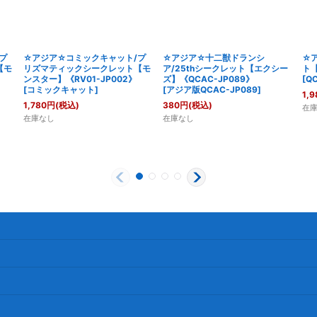
プ
☆アジア☆コミックキャット/プ
☆アジア☆十二獣ドランシ
☆ア
【モ
リズマティックシークレット【モ
ア/25thシークレット【エクシー
ト【
ンスター】《RV01-JP002》
ズ】《QCAC-JP089》
[
QC
[
コミックキャット
]
[
アジア版QCAC-JP089
]
1,9
1,780
円
(税込)
380
円
(税込)
在
在庫なし
在庫なし