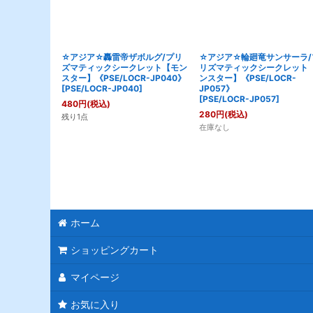
☆アジア☆轟雷帝ザボルグ/プリ
☆アジア☆輪廻竜サンサーラ/
ズマティックシークレット【モン
リズマティックシークレット
スター】《PSE/LOCR-JP040》
ンスター】《PSE/LOCR-
[
PSE/LOCR-JP040
]
JP057》
[
PSE/LOCR-JP057
]
480
円
(税込)
280
円
(税込)
残り1点
在庫なし
ホーム
ショッピングカート
マイページ
お気に入り