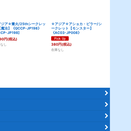
ジア☆篝火/25thシークレッ
☆アジア☆アショカ・ピラー/シ
☆アジア☆エ
魔法】《QCCP-JP198》
ークレット【モンスター】
ークレット【
CP-JP198
]
《AC03-JP008》
《RV01-JP0
[
エビル・ボ
80
円
(税込)
280
円
(税込)
380
円
(税込)
庫なし
在庫なし
在庫なし