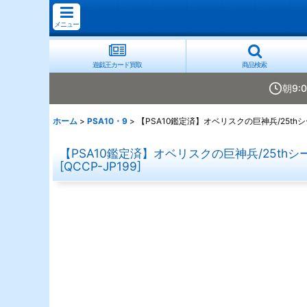
メニュー
遊戯王カード買取
商品検索
朝9:
ホーム
>
PSA10・9
>
【PSA10鑑定済】オベリスクの巨神兵/25th
【PSA10鑑定済】オベリスクの巨神兵/25thシ
[
QCCP-JP199
]