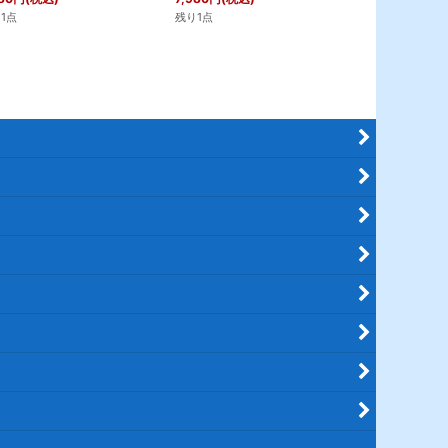
残り28点
1点
残り1点