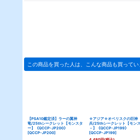
この商品を買った人は、こんな商品も買ってい
【PSA10鑑定済】ラーの翼神
☆アジア☆オベリスクの巨神
竜/25thシークレット【モンスタ
兵/25thシークレット【モン
ー】《QCCP-JP200》
－】《QCCP-JP199》
[
QCCP-JP200
]
[
QCCP-JP199
]
4,480
円
(税込)