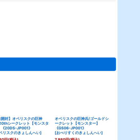
未開封】オベリスクの巨神
オベリスクの巨神兵/ゴールドシ
オベリスクの
20thシークレット【モンスタ
ークレット【モンスター】
【モンスター】
《20DS-JP001》
《GS06-JP001》
[
オベリスク
ベリスクのきょしんへい
]
[
おべりすくのきょしんへい
]
380
円
(税込)
80
円
(税込)
7,980
円
(税込)