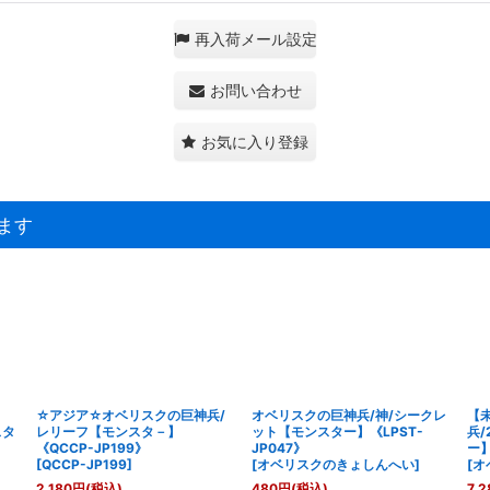
再入荷メール設定
お問い合わせ
お気に入り登録
ます
☆アジア☆オベリスクの巨神兵/
オベリスクの巨神兵/神/シークレ
【
スタ
レリーフ【モンスタ－】
ット【モンスター】《LPST-
兵/
《QCCP-JP199》
JP047》
ー】
[
QCCP-JP199
]
[
オベリスクのきょしんへい
]
[
オ
2,180
円
(税込)
480
円
(税込)
7,2