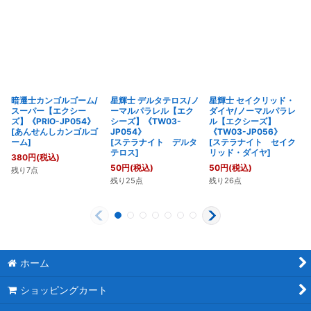
暗遷士カンゴルゴーム/
星輝士 デルタテロス/ノ
星輝士 セイクリッド・
スーパー【エクシー
ーマルパラレル【エク
ダイヤ/ノーマルパラレ
ズ】《PRIO-JP054》
シーズ】《TW03-
ル【エクシーズ】
[
あんせんしカンゴルゴ
JP054》
《TW03-JP056》
ーム
]
[
ステラナイト デルタ
[
ステラナイト セイク
テロス
]
リッド・ダイヤ
]
380
円
(税込)
50
円
(税込)
50
円
(税込)
残り7点
残り25点
残り26点
ホーム
ショッピングカート