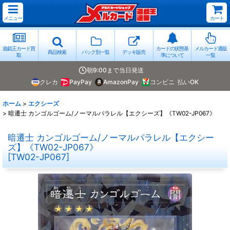
メニュー
カート
遊戯王カード買
カードの状態基
メルカード通販
商品検索
パック別一覧
デッキ販売
取
準について
一覧
朝9:00まで当日発送
クレカ
PayPay
AmazonPay
コンビニ
払いOK
ホーム
>
エクシーズ
>
暗遷士 カンゴルゴーム/ノーマルパラレル【エクシーズ】《TW02-JP067》
暗遷士 カンゴルゴーム/ノーマルパラレル【エクシー
ズ】《TW02-JP067》
[
TW02-JP067
]