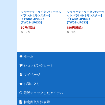
ジュラック・タイタン/ノーマル
ジュラック・タイタン/シーク
パラレル【モンスター】
ットパラレル【モンスター】
《TW02-JP033》
《TW02-JP033》
[
TW02-JP033
]
[
TW02-JP033
]
50
円
(税込)
180
円
(税込)
残り9点
残り1点
ホーム
ショッピングカート
マイページ
お気に入り
最近チェックしたアイテム
特定商取引法表示