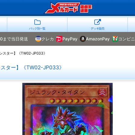
パック別一覧
デッキ販売
00まで当日発送
クレカ
PayPay
AmazonPay
コンビニ
ター】《TW02-JP033》
ター】《TW02-JP033》