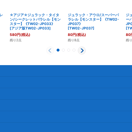
レ
☆アジア☆ジュラック・タイタ
ジュラック・アウロ/スーパーパ
ジ
ン/シークレットパラレル【モン
ラレル【モンスター】《TW02-
ー
スター】《TW02-JP033》
JP037》
JP
[
アジア版TW02-JP033
]
[
TW02-JP037
]
[
TW
580
円
(税込)
80
円
(税込)
80
残り2点
残り8点
残り