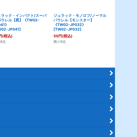
ュラック・インパクト/スーパ
ジュラック・モノロフ/ノーマル
ジュラック・
パラレル【罠】《TW02-
パラレル【モンスター】
パラレル【モ
041》
《TW02-JP032》
《TW02-JP
02-JP041
]
[
TW02-JP032
]
[
TW02-JP0
円
(税込)
50
円
(税込)
50
円
(税込)
8点
残り9点
残り3点