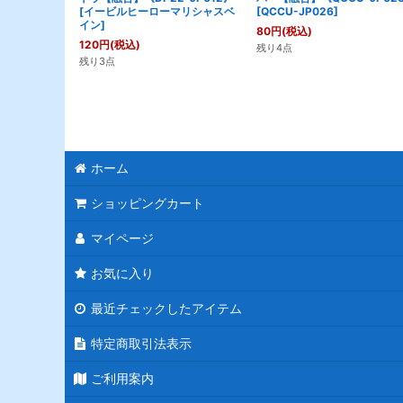
[
イービルヒーローマリシャスベ
[
QCCU-JP026
]
イン
]
80
円
(税込)
120
円
(税込)
残り4点
残り3点
ホーム
ショッピングカート
マイページ
お気に入り
最近チェックしたアイテム
特定商取引法表示
ご利用案内