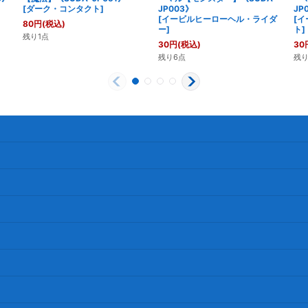
[
ダーク・コンタクト
]
JP003》
JP
[
イービルヒーローヘル・ライダ
[
イ
80
円
(税込)
ー
]
ト
]
残り1点
30
円
(税込)
30
残り6点
残り