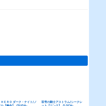
－ＨＥＲＯ ダーク・ナイト/ノ
双穹の騎士アストラム/シークレ
スカーレッド
ル【融合】《SUDA-
ット【リンク】《LOCH-
ン/スーパー