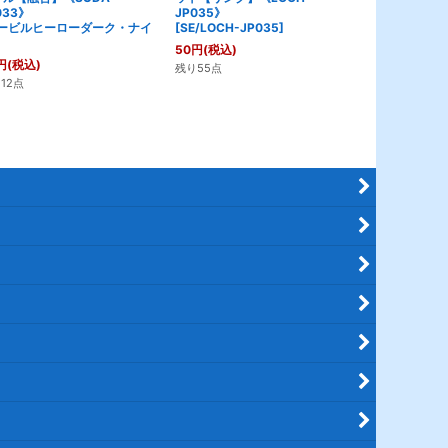
033》
JP035》
《SD46-JP
ービルヒーローダーク・ナイ
[
SE/LOCH-JP035
]
[
スカーレッ
ン
]
50
円
(税込)
円
(税込)
80
円
(税込)
残り55点
12点
残り37点