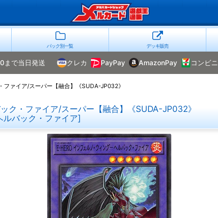
パック別一覧
デッキ販売
00まで当日発送
クレカ
PayPay
AmazonPay
コンビニ
ァイア/スーパー【融合】《SUDA-JP032》
ク・ファイア/スーパー【融合】《SUDA-JP032》
ヘルバック・ファイア
]