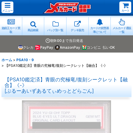
メニュー
カート
遊戯王カード買
カードの状態基
メルカード通販
商品検索
パック別一覧
デッキ販売
取
準について
一覧
朝9:00まで当日発送
クレカ
PayPay
AmazonPay
コンビニ
払いOK
ホーム
>
PSA10・9
>
【PSA10鑑定済】青眼の究極竜/復刻シークレット【融合】《-》
【PSA10鑑定済】青眼の究極竜/復刻シークレット【融
合】《-》
[
ぶるーあいずあるてぃめっとどらごん
]