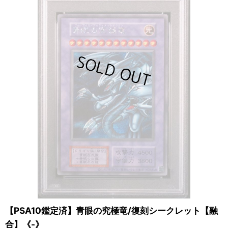
【PSA10鑑定済】青眼の究極竜/復刻シークレット【融
合】《-》