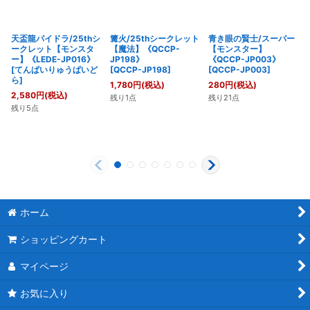
天盃龍パイドラ/25thシ
篝火/25thシークレット
青き眼の賢士/スーパー
ークレット【モンスタ
【魔法】《QCCP-
【モンスター】
ー】《LEDE-JP016》
JP198》
《QCCP-JP003》
[
てんぱいりゅうぱいど
[
QCCP-JP198
]
[
QCCP-JP003
]
ら
]
1,780
円
(税込)
280
円
(税込)
2,580
円
(税込)
残り1点
残り21点
残り5点
ホーム
ショッピングカート
マイページ
お気に入り