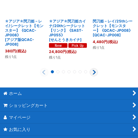
☆アジア☆閃刀姫－レ
☆アジア☆閃刀姫カイ
閃刀姫－レイ/25thシー
イ/シークレット【モン
ナ/20thシークレット
クレット【モンスタ
スター】《QCAC-
【リンク】《SAST-
ー】《QCAC-JP008》
JP008》
JP055》
[
QCAC-JP008
]
[
アジア版QCAC-
[
せんとうきカイナ
]
4,480
円
(税込)
JP008
]
残り1点
380
円
(税込)
24,800
円
(税込)
残り1点
残り1点
ホーム
ショッピングカート
マイページ
お気に入り