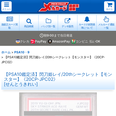
メニュー
カート
遊戯王カード買
カードの状態基
メルカード通販
商品検索
パック別一覧
デッキ販売
取
準について
一覧
朝9:00まで当日発送
クレカ
PayPay
AmazonPay
コンビニ
払いOK
ホーム
>
PSA10・9
>
【PSA10鑑定済】閃刀姫レイ/20thシークレット【モンスター】《20CP-
JPC02》
【PSA10鑑定済】閃刀姫レイ/20thシークレット【モン
スター】《20CP-JPC02》
[
せんとうきれい
]