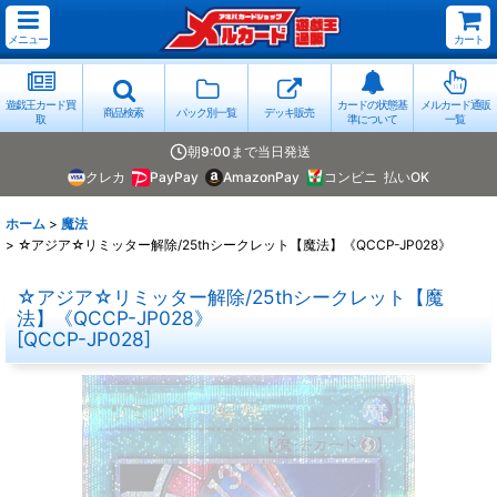
メニュー
カート
遊戯王カード買
カードの状態基
メルカード通販
商品検索
パック別一覧
デッキ販売
取
準について
一覧
朝9:00まで当日発送
クレカ
PayPay
AmazonPay
コンビニ
払いOK
ホーム
>
魔法
>
☆アジア☆リミッター解除/25thシークレット【魔法】《QCCP-JP028》
☆アジア☆リミッター解除/25thシークレット【魔
法】《QCCP-JP028》
[
QCCP-JP028
]