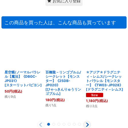
お気に入り登録
この商品を買った人は、こんな商品も買っています
星空蝶/ノーマルパラレ
百檎龍－リンゴブルム/
☆アジア☆ドラグニテ
ル【魔法】《DBGC-
シークレット【モンス
ィ－レムス/シークレッ
JP031》
ター】《25DB-
トパラレル【モンスタ
[
スターリットパピヨン
]
JP020》
ー】《TW03-JP028》
[
ひゃっきんりゅうリン
[
ドラグニティ－レムス
]
50
円
(税込)
ゴブルム
]
残り9点
180
円
(税込)
1,180
円
(税込)
残り1点
残り2点