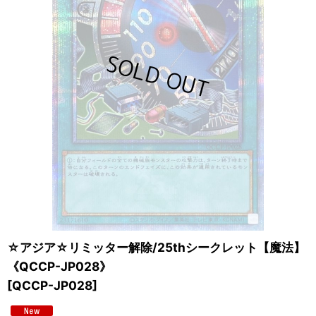
☆アジア☆リミッター解除/25thシークレット【魔法】
《QCCP-JP028》
[
QCCP-JP028
]