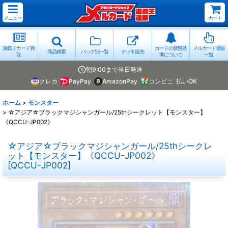
メニュー
カート
遊戯王カード買
カードの状態基
メルカード通販
商品検索
パック別一覧
デッキ販売
取
準について
一覧
朝9:00まで当日発送
クレカ
PayPay
AmazonPay
コンビニ
払いOK
ホーム
>
モンスター
>
☆アジア☆ブラックマジシャンガール/25thシークレット【モンスター】
《QCCU-JP002》
☆アジア☆ブラックマジシャンガール/25thシークレ
ット【モンスター】《QCCU-JP002》
[
QCCU-JP002
]