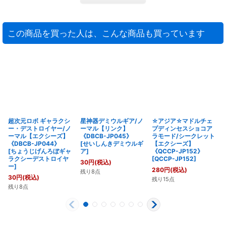
この商品を買った人は、こんな商品も買っています
超次元ロボ ギャラクシ
星神器デミウルギア/ノ
☆アジア☆マドルチェ
ー・デストロイヤー/ノ
ーマル【リンク】
プディンセスショコア
ーマル【エクシーズ】
《DBCB-JP045》
ラモード/シークレット
《DBCB-JP044》
[
せいしんきデミウルギ
【エクシーズ】
[
ちょうじげんろぼギャ
ア
]
《QCCP-JP152》
ラクシーデストロイヤ
[
QCCP-JP152
]
30
円
(税込)
ー
]
280
円
(税込)
残り8点
30
円
(税込)
残り15点
残り8点