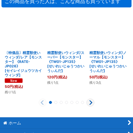
この商品を買った人は、こんな商品も買っています
〔特価品〕精霊獣使い
精霊獣使いウィンダ/ス
精霊獣使いウィンダ/ノ
ウィンダ/レア【モンス
ーパー【モンスター】
ーマル【モンスター】
ター】《RATE-
《TW01-JP135》
《TW01-JP135》
JP026》
[
せいれいじゅうつかい
[
せいれいじゅうつかい
[
セイレイジュウツカイ
うぃんだ
]
うぃんだ
]
ウィンダ
]
120
円
(税込)
50
円
(税込)
残り1点
残り3点
50
円
(税込)
残り1点
ホーム