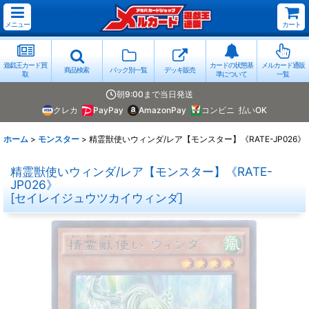
メニュー
カート
遊戯王カード買
カードの状態基
メルカード通販
商品検索
パック別一覧
デッキ販売
取
準について
一覧
朝9:00まで当日発送
クレカ
PayPay
AmazonPay
コンビニ
払いOK
ホーム
>
モンスター
>
精霊獣使いウィンダ/レア【モンスター】《RATE-JP026》
精霊獣使いウィンダ/レア【モンスター】《RATE-
JP026》
[
セイレイジュウツカイウィンダ
]