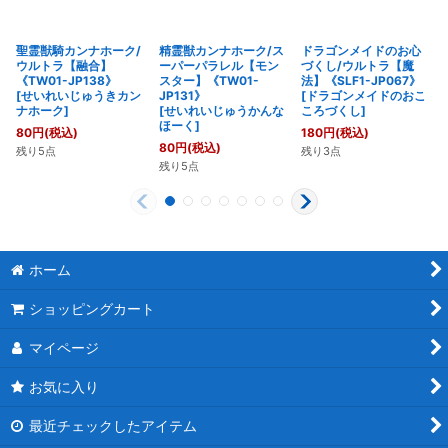
聖霊獣騎カンナホーク/
精霊獣カンナホーク/ス
ドラゴンメイドのお心
ウルトラ【融合】
ーパーパラレル【モン
づくし/ウルトラ【魔
《TW01-JP138》
スター】《TW01-
法】《SLF1-JP067》
[
せいれいじゅうきカン
JP131》
[
ドラゴンメイドのおこ
ナホーク
]
[
せいれいじゅうかんな
ころづくし
]
ほーく
]
80
円
(税込)
180
円
(税込)
80
円
(税込)
残り5点
残り3点
残り5点
ホーム
ショッピングカート
マイページ
お気に入り
最近チェックしたアイテム