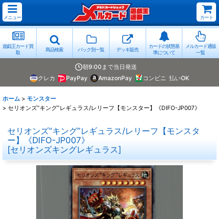
メニュー
カート
遊戯王カード買
カードの状態基
メルカード通販
商品検索
パック別一覧
デッキ販売
取
準について
一覧
朝9:00まで当日発送
クレカ
PayPay
AmazonPay
コンビニ
払いOK
ホーム
>
モンスター
>
セリオンズ“キング”レギュラス/レリーフ【モンスター】《DIFO-JP007》
セリオンズ“キング”レギュラス/レリーフ【モンスタ
ー】《DIFO-JP007》
[
セリオンズキングレギュラス
]