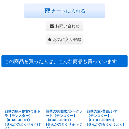
カートに入れる
お問い合わせ
お気に入り登録
この商品を買った人は、こんな商品も買っています
戦華の徳－劉玄/ウルト
戦華の徳 劉玄/シークレ
戦華の孟-曹徳/レア
ラ【モンスター】
ット【モンスター】
【モンスター】
《IGAS-JP011》
《IGAS-JP011》
《ETCO-JP020》
[
せんかのとくりゅうげ
[
せんかのとくりゅうげ
[
せんかのもうそうとく
]
ん
]
ん
]