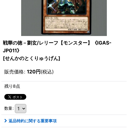
戦華の徳－劉玄/レリーフ【モンスター】《IGAS-
JP011》
[
せんかのとくりゅうげん
]
販売価格
:
120
円
(税込)
残り8点
数量
:
返品特約に関する重要事項