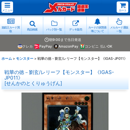
メニュー
カート
遊戯王カード買
カードの状態基
メルカード通販
商品検索
パック別一覧
デッキ販売
取
準について
一覧
朝9:00まで当日発送
クレカ
PayPay
AmazonPay
コンビニ
払いOK
ホーム
>
モンスター
>
戦華の徳－劉玄/レリーフ【モンスター】《IGAS-JP011》
戦華の徳－劉玄/レリーフ【モンスター】《IGAS-
JP011》
[
せんかのとくりゅうげん
]