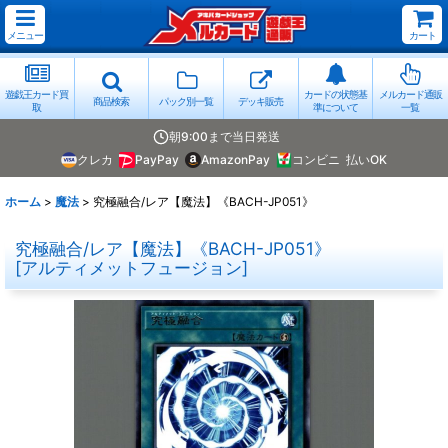
メニュー
カート
遊戯王カード買
カードの状態基
メルカード通販
商品検索
パック別一覧
デッキ販売
取
準について
一覧
朝9:00まで当日発送
クレカ
PayPay
AmazonPay
コンビニ
払いOK
ホーム
>
魔法
>
究極融合/レア【魔法】《BACH-JP051》
究極融合/レア【魔法】《BACH-JP051》
[
アルティメットフュージョン
]