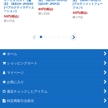
エーション/レア【魔
法】《QCCP-JP013》
法】《SD47-JP021》
法】《BACH-JP059》
[
QCCP-JP013
]
[
アルティメットフュー
[
ベアルクティラディエ
ジョン
]
80
円
(税込)
ーション
]
30
円
(税込)
残り23点
50
円
(税込)
残り11点
残り21点
ホーム
ショッピングカート
マイページ
お気に入り
最近チェックしたアイテム
特定商取引法表示