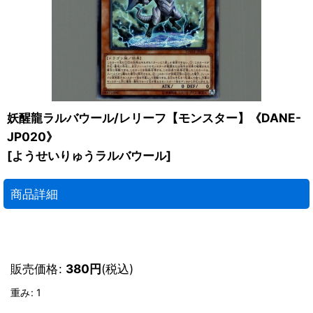
妖醒龍ラルバウール/レリーフ【モンスター】《DANE-
JP020》
[
ようせいりゅうラルバウール
]
商品詳細
販売価格
:
380
円
(税込)
重み
:
1