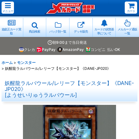
メニュー
カート
遊戯王カード買
カードの状態基
メルカード通販
商品検索
パック別一覧
デッキ販売
取
準について
一覧
朝9:00まで当日発送
クレカ
PayPay
AmazonPay
コンビニ
払いOK
ホーム
>
モンスター
>
妖醒龍ラルバウール/レリーフ【モンスター】《DANE-JP020》
妖醒龍ラルバウール/レリーフ【モンスター】《DANE-
JP020》
[
ようせいりゅうラルバウール
]