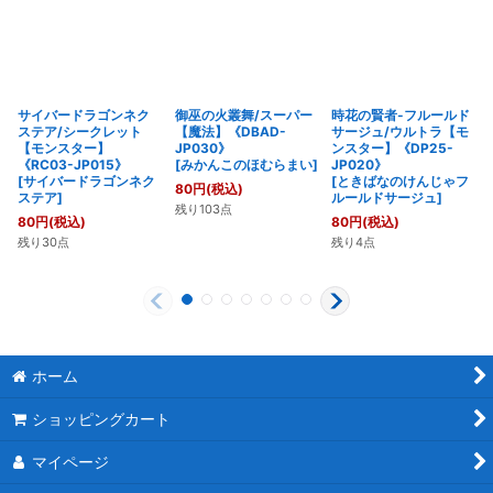
サイバードラゴンネク
御巫の火叢舞/スーパー
時花の賢者-フルールド
ステア/シークレット
【魔法】《DBAD-
サージュ/ウルトラ【モ
【モンスター】
JP030》
ンスター】《DP25-
《RC03-JP015》
[
みかんこのほむらまい
]
JP020》
[
サイバードラゴンネク
[
ときばなのけんじゃフ
80
円
(税込)
ステア
]
ルールドサージュ
]
残り103点
80
円
(税込)
80
円
(税込)
残り30点
残り4点
ホーム
ショッピングカート
マイページ