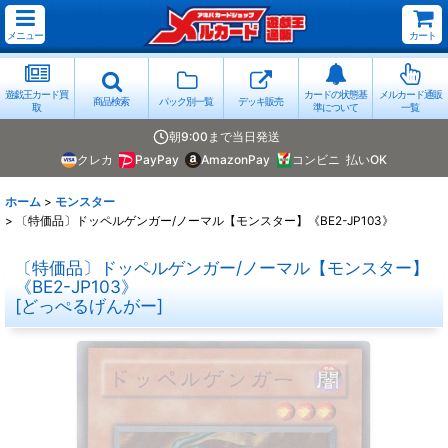
メニュー
カート
遊戯王カード買
カードの状態基
メルカード通販
商品検索
パック別一覧
デッキ販売
取
準について
一覧
朝9:00まで当日発送
クレカ
PayPay
AmazonPay
コンビニ
払いOK
ホーム
>
モンスター
>
〔特価品〕ドッペルゲンガー/ノーマル【モンスター】《BE2-JP103》
〔特価品〕ドッペルゲンガー/ノーマル【モンスター】
《BE2-JP103》
[
どっぺるげんがー
]