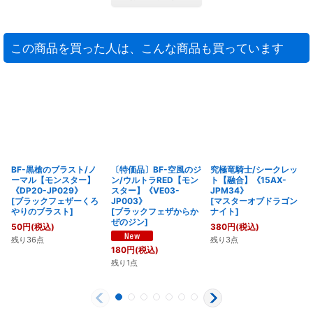
この商品を買った人は、こんな商品も買っています
BF-黒槍のブラスト/ノ
〔特価品〕BF-空風のジ
究極竜騎士/シークレッ
ーマル【モンスター】
ン/ウルトラRED【モン
ト【融合】《15AX-
《DP20-JP029》
スター】《VE03-
JPM34》
[
ブラックフェザーくろ
JP003》
[
マスターオブドラゴン
やりのブラスト
]
[
ブラックフェザからか
ナイト
]
ぜのジン
]
50
円
(税込)
380
円
(税込)
残り36点
残り3点
180
円
(税込)
残り1点