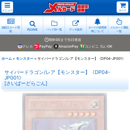
メニュー
カート
遊戯王カード買
カードの状態基
メルカード通販
商品検索
パック別一覧
デッキ販売
取
準について
一覧
朝9:00まで当日発送
クレカ
PayPay
AmazonPay
コンビニ
払いOK
ホーム
>
モンスター
>
サイバードラゴン/レア【モンスター】《DP04-JP001》
サイバードラゴン/レア【モンスター】《DP04-
JP001》
[
さいばーどらごん
]