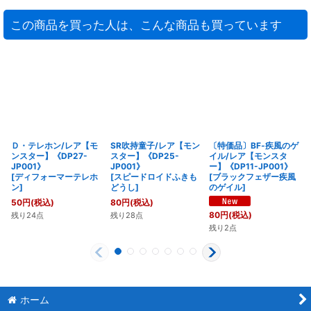
この商品を買った人は、こんな商品も買っています
Ｄ・テレホン/レア【モ
SR吹持童子/レア【モン
〔特価品〕BF‐疾風のゲ
ンスター】《DP27-
スター】《DP25-
イル/レア【モンスタ
JP001》
JP001》
ー】《DP11-JP001》
[
ディフォーマーテレホ
[
スピードロイドふきも
[
ブラックフェザー疾風
ン
]
どうし
]
のゲイル
]
50
円
(税込)
80
円
(税込)
80
円
(税込)
残り24点
残り28点
残り2点
ホーム