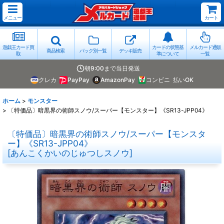
メニュー
カート
遊戯王カード買
カードの状態基
メルカード通販
商品検索
パック別一覧
デッキ販売
取
準について
一覧
朝9:00まで当日発送
クレカ
PayPay
AmazonPay
コンビニ
払いOK
ホーム
>
モンスター
>
〔特価品〕暗黒界の術師スノウ/スーパー【モンスター】《SR13-JPP04》
〔特価品〕暗黒界の術師スノウ/スーパー【モンスタ
ー】《SR13-JPP04》
[
あんこくかいのじゅつしスノウ
]