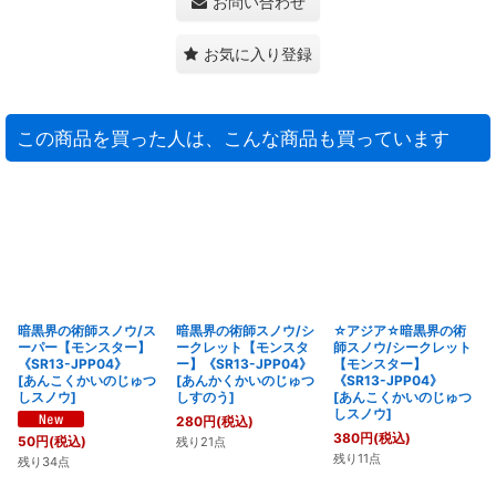
お問い合わせ
お気に入り登録
この商品を買った人は、こんな商品も買っています
暗黒界の術師スノウ/ス
暗黒界の術師スノウ/シ
☆アジア☆暗黒界の術
ーパー【モンスター】
ークレット【モンスタ
師スノウ/シークレット
《SR13-JPP04》
ー】《SR13-JPP04》
【モンスター】
[
あんこくかいのじゅつ
[
あんかくかいのじゅつ
《SR13-JPP04》
しスノウ
]
しすのう
]
[
あんこくかいのじゅつ
しスノウ
]
280
円
(税込)
380
円
(税込)
50
円
(税込)
残り21点
残り11点
残り34点