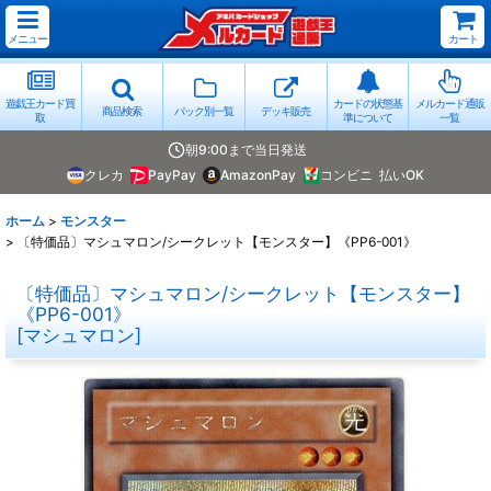
メニュー
カート
遊戯王カード買
カードの状態基
メルカード通販
商品検索
パック別一覧
デッキ販売
取
準について
一覧
朝9:00まで当日発送
クレカ
PayPay
AmazonPay
コンビニ
払いOK
ホーム
>
モンスター
>
〔特価品〕マシュマロン/シークレット【モンスター】《PP6-001》
〔特価品〕マシュマロン/シークレット【モンスター】
《PP6-001》
[
マシュマロン
]