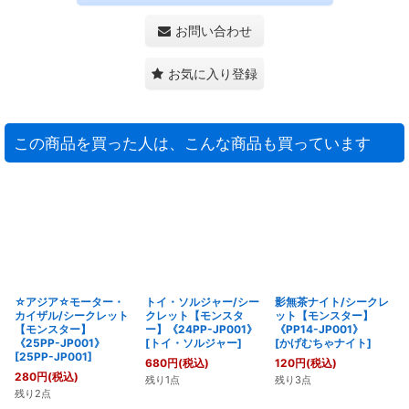
お問い合わせ
お気に入り登録
この商品を買った人は、こんな商品も買っています
☆アジア☆モーター・
トイ・ソルジャー/シー
影無茶ナイト/シークレ
カイザル/シークレット
クレット【モンスタ
ット【モンスター】
【モンスター】
ー】《24PP-JP001》
《PP14-JP001》
《25PP-JP001》
[
トイ・ソルジャー
]
[
かげむちゃナイト
]
[
25PP-JP001
]
680
円
(税込)
120
円
(税込)
280
円
(税込)
残り1点
残り3点
残り2点