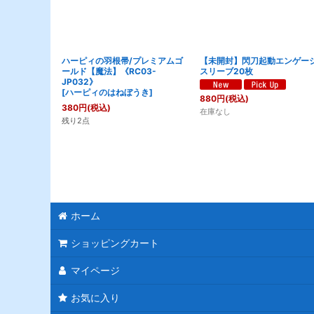
ハーピィの羽根帚/プレミアムゴ
【未開封】閃刀起動エンゲージ
ールド【魔法】《RC03-
スリーブ20枚
JP032》
[
ハーピィのはねぼうき
]
880
円
(税込)
380
円
(税込)
在庫なし
残り2点
ホーム
ショッピングカート
マイページ
お気に入り