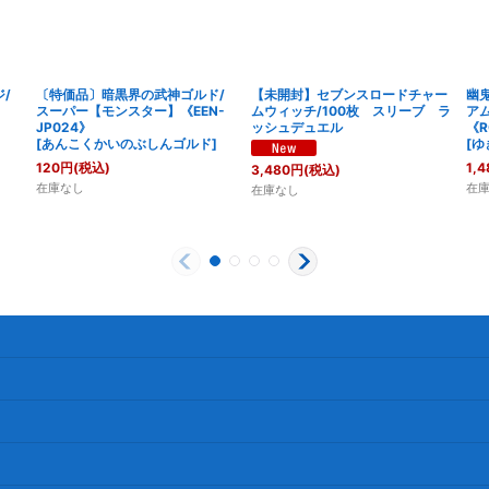
/
〔特価品〕暗黒界の武神ゴルド/
【未開封】セブンスロードチャー
幽
スーパー【モンスター】《EEN-
ムウィッチ/100枚 スリーブ ラ
ア
JP024》
ッシュデュエル
《R
[
あんこくかいのぶしんゴルド
]
[
ゆ
120
円
(税込)
1,4
3,480
円
(税込)
在庫なし
在
在庫なし