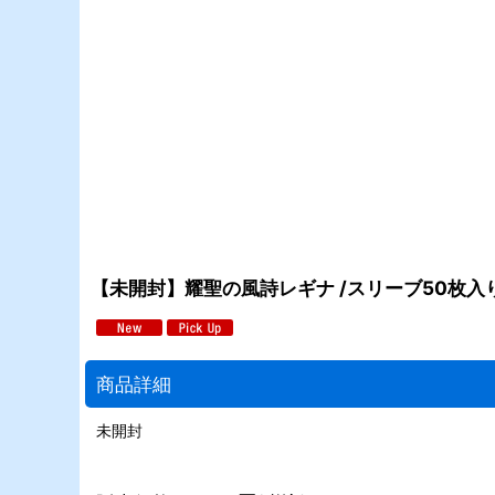
【未開封】耀聖の風詩レギナ /スリーブ50枚入
商品詳細
未開封