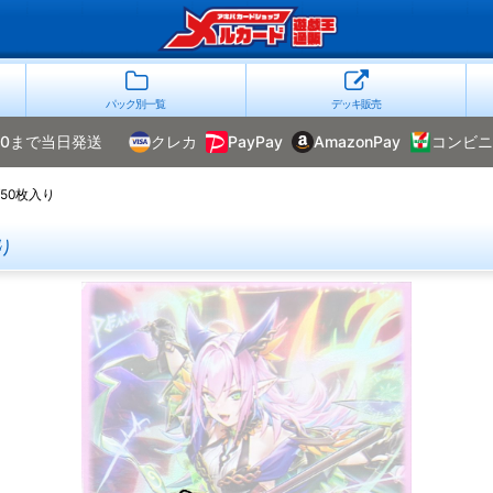
パック別一覧
デッキ販売
00まで当日発送
クレカ
PayPay
AmazonPay
コンビニ
50枚入り
り