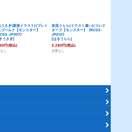
鬼うさぎ(新規イラスト)/プレミ
灰流うらら(イラスト違い)/コレク
【未開封】束ね
ムゴールド【モンスター】
ターズ【モンスター】《RC03-
り
C03-JP007》
JP010》
[
たばねられ
きうさぎ
]
[
はるうらら
]
3,380
円
(税込
80
円
(税込)
2,280
円
(税込)
在庫なし
庫なし
在庫なし