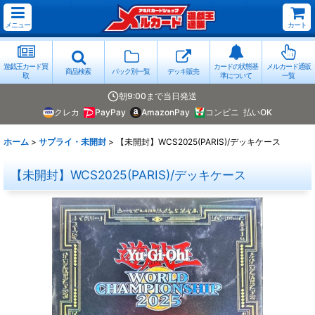
メニュー
カート
遊戯王カード買
カードの状態基
メルカード通販
商品検索
パック別一覧
デッキ販売
取
準について
一覧
朝9:00まで当日発送
クレカ
PayPay
AmazonPay
コンビニ
払いOK
ホーム
>
サプライ・未開封
>
【未開封】WCS2025(PARIS)/デッキケース
【未開封】WCS2025(PARIS)/デッキケース