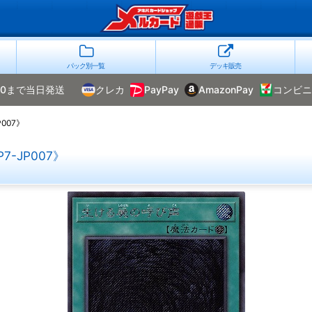
パック別一覧
デッキ販売
00まで当日発送
クレカ
PayPay
AmazonPay
コンビニ
007》
-JP007》