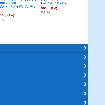
ORI-JPS13》
[
ふしのだいぐんだん
]
JP091》
ギストス・メイデンアルテミ
[
れいひょう
380
円
(税込)
な
]
残り3点
980
円
(税込)
4,980
円
(税込
2点
残り8点