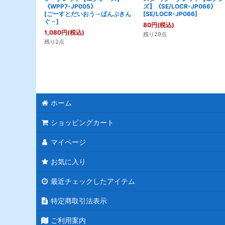
《WPP7-JP005》
ズ】《SE/LOCR-JP066》
[
ごーすとだいおう－ぱんぷきん
[
SE/LOCR-JP066
]
ぐ－
]
80
円
(税込)
1,080
円
(税込)
残り29点
残り2点
ホーム
ショッピングカート
マイページ
お気に入り
最近チェックしたアイテム
特定商取引法表示
ご利用案内