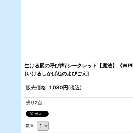
生ける屍の呼び声/シークレット【魔法】《WPP7
[
いけるしかばねのよびごえ
]
販売価格
:
1,080
円
(税込)
残り2点
数量
: