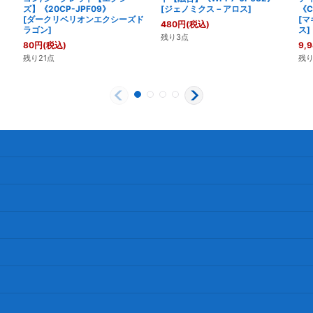
ズ】《20CP-JPF09》
[
ジェノミクス－アロス
]
《C
[
ダークリベリオンエクシーズド
[
マ
480
円
(税込)
ラゴン
]
ス
]
残り3点
80
円
(税込)
9,
残り21点
残り