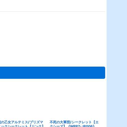
魔の乙女アルテミス/プリズマ
不死の大軍団/シークレット【エ
☆アジア☆零
ィックシークレット【リンク】
クシーズ】《WPP7-JP006》
クレット【リン