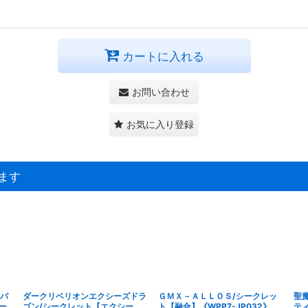
カートに入れる
お問い合わせ
お気に入り登録
ます
・バ
ダークリベリオンエクシーズドラ
ＧＭＸ－ＡＬＬＯＳ/シークレッ
聖
ー
ゴン/シークレット【エクシー
ト【融合】《WPP7-JP032》
テ