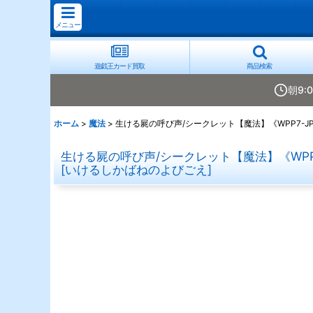
メニュー
遊戯王カード買取
商品検索
朝9:
ホーム
>
魔法
>
生ける屍の呼び声/シークレット【魔法】《WPP7-JP
生ける屍の呼び声/シークレット【魔法】《WPP7
[
いけるしかばねのよびごえ
]