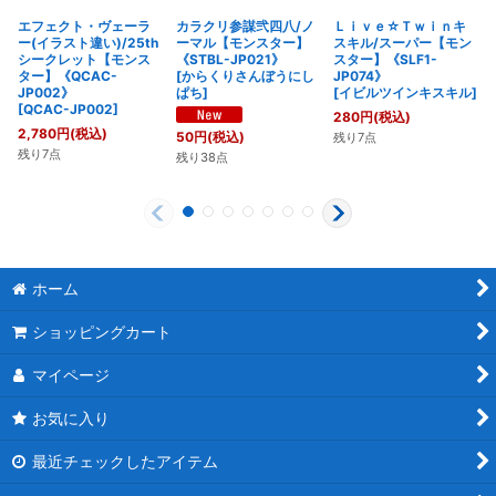
エフェクト・ヴェーラ
カラクリ参謀弐四八/ノ
Ｌｉｖｅ☆Ｔｗｉｎキ
ー(イラスト違い)/25th
ーマル【モンスター】
スキル/スーパー【モン
シークレット【モンス
《STBL-JP021》
スター】《SLF1-
ター】《QCAC-
[
からくりさんぼうにし
JP074》
JP002》
ぱち
]
[
イビルツインキスキル
]
[
QCAC-JP002
]
280
円
(税込)
2,780
円
(税込)
50
円
(税込)
残り7点
残り7点
残り38点
ホーム
ショッピングカート
マイページ
お気に入り
最近チェックしたアイテム