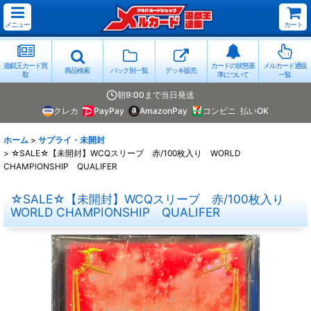
メニュー
カート
遊戯王カード買
カードの状態基
メルカード通販
商品検索
パック別一覧
デッキ販売
取
準について
一覧
朝9:00まで当日発送
クレカ
PayPay
AmazonPay
コンビニ
払いOK
ホーム
>
サプライ・未開封
>
☆SALE☆【未開封】WCQスリーブ 赤/100枚入り WORLD
CHAMPIONSHIP QUALIFER
☆SALE☆【未開封】WCQスリーブ 赤/100枚入り
WORLD CHAMPIONSHIP QUALIFER