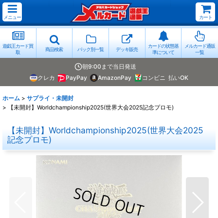
メニュー
カート
遊戯王カード買
カードの状態基
メルカード通販
商品検索
パック別一覧
デッキ販売
取
準について
一覧
朝9:00まで当日発送
クレカ
PayPay
AmazonPay
コンビニ
払いOK
ホーム
>
サプライ・未開封
>
【未開封】Worldchampionship2025(世界大会2025記念プロモ)
【未開封】Worldchampionship2025(世界大会2025
記念プロモ)