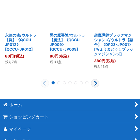
永遠の魂/ウルトラ
黒の魔導陣/ウルトラ
超魔導師ブラックマジ
【罠】《QCCU-
【魔法】《QCCU-
シャンズ/ウルトラ【融
JP012》
JP009》
合】《DP23-JP001》
[
QCCU-JP012
]
[
QCCU-JP009
]
[
ちょうまどうしブラッ
クマジシャンズ
]
80
円
(税込)
80
円
(税込)
380
円
(税込)
残り7点
残り1点
残り13点
ホーム
ショッピングカート
マイページ