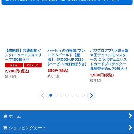
【未開封】共通面杖ピ
ハーピィの羽根帚/プレ
パワプロアプリ×遊☆戯
ンク(ニューロン)/スリ
ミアムゴールド【魔
☆王デュエルモンスタ
ーブ100枚入り
法】《RC03-JP032》
ーズ コラボデュエリス
[
ハーピィのはねぼうき
]
トカードプロテクター
真崎杏子Ver. 70枚入り
380
円
(税込)
2,280
円
(税込)
1,980
円
(税込)
残り2点
残り1点
残り1点
ホーム
ショッピングカート