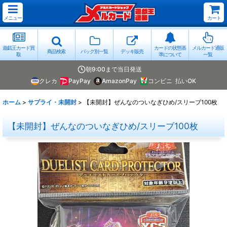
メニュー
カート
遊戯王カード買
カードの状態基
メルカード通販
商品検索
パック別一覧
デッキ販売
取
準について
一覧
朝9:00まで当日発送
クレカ
PayPay
AmazonPay
コンビニ
払いOK
ホーム
>
サプライ・未開封
>
【未開封】ぜんなのついなぎひめ/スリーブ100枚
【未開封】ぜんなのついなぎひめ/スリーブ100枚