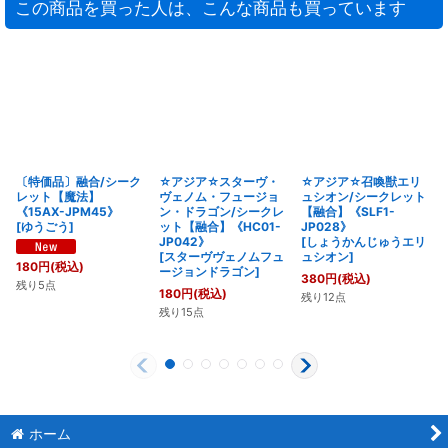
この商品を買った人は、こんな商品も買っています
〔特価品〕融合/シーク
☆アジア☆スターヴ・
☆アジア☆召喚獣エリ
レット【魔法】
ヴェノム・フュージョ
ュシオン/シークレット
《15AX-JPM45》
ン・ドラゴン/シークレ
【融合】《SLF1-
[
ゆうごう
]
ット【融合】《HC01-
JP028》
JP042》
[
しょうかんじゅうエリ
[
スターヴヴェノムフュ
ュシオン
]
180
円
(税込)
ージョンドラゴン
]
380
円
(税込)
残り5点
180
円
(税込)
残り12点
残り15点
ホーム