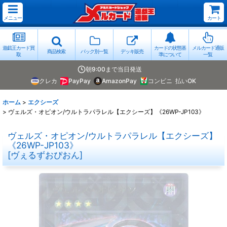
メニュー
カート
遊戯王カード買
カードの状態基
メルカード通販
商品検索
パック別一覧
デッキ販売
取
準について
一覧
朝9:00まで当日発送
クレカ
PayPay
AmazonPay
コンビニ
払いOK
ホーム
>
エクシーズ
>
ヴェルズ・オピオン/ウルトラパラレル【エクシーズ】《26WP-JP103》
ヴェルズ・オピオン/ウルトラパラレル【エクシーズ】
《26WP-JP103》
[
ヴぇるずおぴおん
]