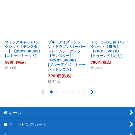
コミックキャット/シー
ブルーアイズ・トゥー
トゥーンのしおり/シー
クレット【モンスタ
ン・ドラゴン/オーバー
クレット【魔法】
ー】《RV01-JP002》
フレームシークレット
《RV01-JP020》
[
コミックキャット
]
【モンスター】
[
トゥーンのしおり
]
《RV01-JP008》
580
円
(税込)
780
円
(税込)
[
ブルーアイズ・トゥー
残り1点
残り4点
ン・ドラゴン
]
7,780
円
(税込)
残り4点
ホーム
ショッピングカート