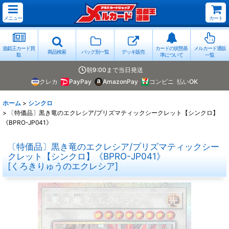
メニュー
カート
遊戯王カード買
カードの状態基
メルカード通販
商品検索
パック別一覧
デッキ販売
取
準について
一覧
朝9:00まで当日発送
クレカ
PayPay
AmazonPay
コンビニ
払いOK
ホーム
>
シンクロ
>
〔特価品〕黒き竜のエクレシア/プリズマティックシークレット【シンクロ】
《BPRO-JP041》
〔特価品〕黒き竜のエクレシア/プリズマティックシー
クレット【シンクロ】《BPRO-JP041》
[
くろきりゅうのエクレシア
]