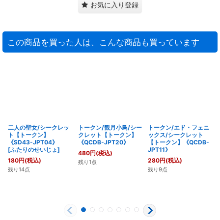
お気に入り登録
この商品を買った人は、こんな商品も買っています
二人の聖女/シークレッ
トークン/観月小鳥/シー
トークン/エド・フェニ
ト【トークン】
クレット【トークン】
ックス/シークレット
《SD43-JPT04》
《QCDB-JPT20》
【トークン】《QCDB-
[
ふたりのせいじょ
]
JPT11》
480
円
(税込)
180
円
(税込)
280
円
(税込)
残り1点
残り14点
残り9点