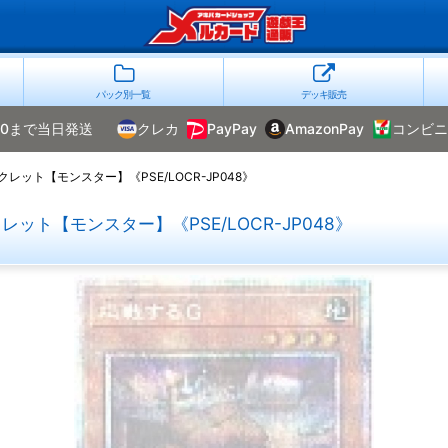
パック別一覧
デッキ販売
00まで当日発送
クレカ
PayPay
AmazonPay
コンビニ
ット【モンスター】《PSE/LOCR-JP048》
ト【モンスター】《PSE/LOCR-JP048》