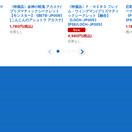
マ
〔特価品〕金神の戦鬼 アカスナ/
〔特価品〕Ｆ・ＨＥＲＯ フレイ
応
】
プリズマティックシークレット
ム・ウィングマン/プリズマティ
ー
【モンスター】《BETB-JP009》
ックシークレット【融合】
《P
[
こんじんのアシュトラ アカスナ
]
《LOCH-JP005》
[
PS
[
PSE/LOCH-JP005
]
1,780
円
(税込)
1,1
在庫なし
残り
4,980
円
(税込)
在庫なし