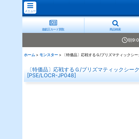
メニュー
遊戯王カード買取
商品検索
朝9:
ホーム
>
モンスター
>
〔特価品〕応戦するＧ/プリズマティックシークレ
〔特価品〕応戦するＧ/プリズマティックシークレッ
[
PSE/LOCR-JP048
]