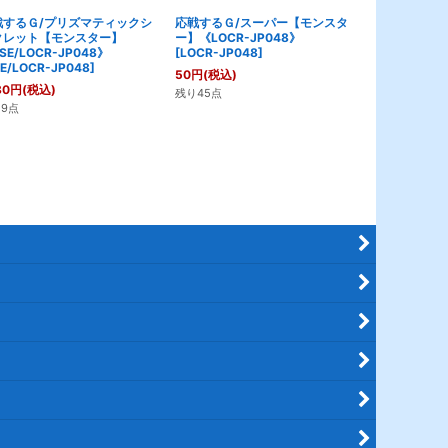
戦するＧ/プリズマティックシ
応戦するＧ/スーパー【モンスタ
応戦するＧ/
クレット【モンスター】
ー】《LOCR-JP048》
スター】《CR/
SE/LOCR-JP048》
[
LOCR-JP048
]
[
CR/LOCR-J
E/LOCR-JP048
]
50
円
(税込)
120
円
(税込)
80
円
(税込)
残り45点
残り28点
9点