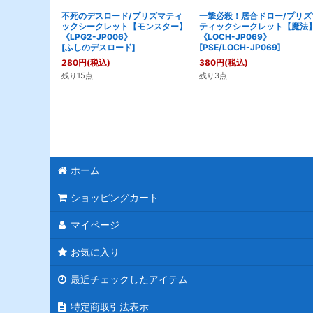
不死のデスロード/プリズマティ
一撃必殺！居合ドロー/プリズ
ックシークレット【モンスター】
ティックシークレット【魔法
《LPG2-JP006》
《LOCH-JP069》
[
ふしのデスロード
]
[
PSE/LOCH-JP069
]
280
円
(税込)
380
円
(税込)
残り15点
残り3点
ホーム
ショッピングカート
マイページ
お気に入り
最近チェックしたアイテム
特定商取引法表示