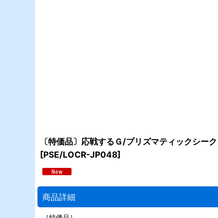
〔特価品〕応戦するＧ/プリズマティックシークレッ
[
PSE/LOCR-JP048
]
商品詳細
［特価品］