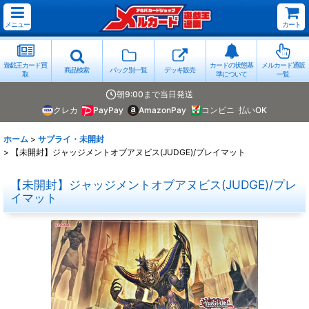
メニュー
カート
遊戯王カード買
カードの状態基
メルカード通販
商品検索
パック別一覧
デッキ販売
取
準について
一覧
朝9:00まで当日発送
クレカ
PayPay
AmazonPay
コンビニ
払いOK
ホーム
>
サプライ・未開封
>
【未開封】ジャッジメントオブアヌビス(JUDGE)/プレイマット
【未開封】ジャッジメントオブアヌビス(JUDGE)/プレ
イマット