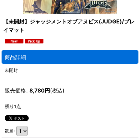
【未開封】ジャッジメントオブアヌビス(JUDGE)/プレ
イマット
商品詳細
未開封
販売価格
:
8,780
円
(税込)
残り1点
数量
: