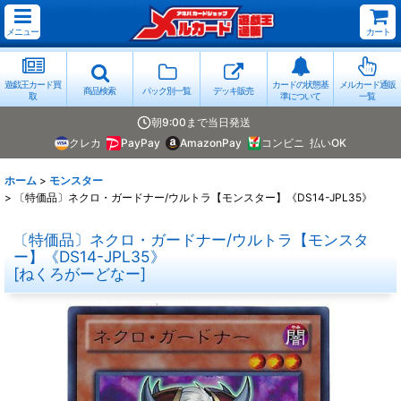
メニュー
カート
遊戯王カード買
カードの状態基
メルカード通販
商品検索
パック別一覧
デッキ販売
取
準について
一覧
朝9:00まで当日発送
クレカ
PayPay
AmazonPay
コンビニ
払いOK
ホーム
>
モンスター
>
〔特価品〕ネクロ・ガードナー/ウルトラ【モンスター】《DS14-JPL35》
〔特価品〕ネクロ・ガードナー/ウルトラ【モンスタ
ー】《DS14-JPL35》
[
ねくろがーどなー
]