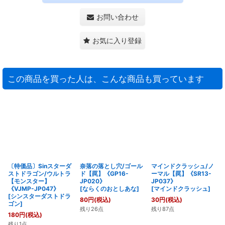
お問い合わせ
お気に入り登録
この商品を買った人は、こんな商品も買っています
〔特価品〕Sinスターダ
奈落の落とし穴/ゴール
マインドクラッシュ/ノ
ストドラゴン/ウルトラ
ド【罠】《GP16-
ーマル【罠】《SR13-
【モンスター】
JP020》
JP037》
《VJMP-JP047》
[
ならくのおとしあな
]
[
マインドクラッシュ
]
[
シンスターダストドラ
80
円
(税込)
30
円
(税込)
ゴン
]
残り26点
残り87点
180
円
(税込)
残り1点