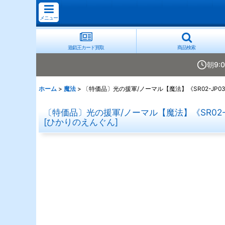
メニュー
遊戯王カード買取
商品検索
朝9:
ホーム
>
魔法
>
〔特価品〕光の援軍/ノーマル【魔法】《SR02-JP0
〔特価品〕光の援軍/ノーマル【魔法】《SR02-J
[
ひかりのえんぐん
]