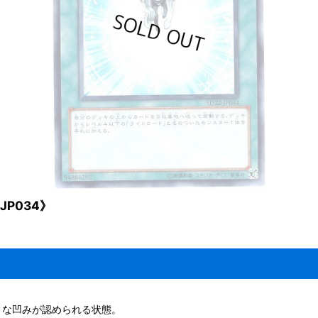
P034》
さな凹みが認められる状態。