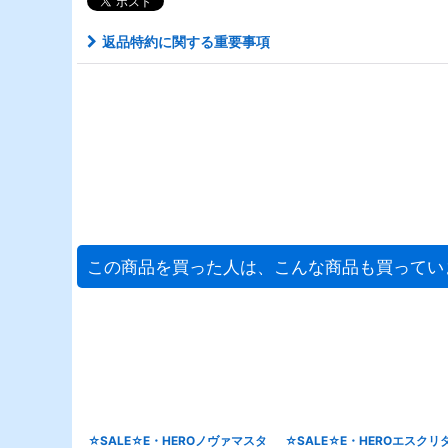
返品特約に関する重要事項
この商品を買った人は、こんな商品も買ってい
☆SALE☆E・HEROノヴァマスタ
☆SALE☆E・HEROエスクリ