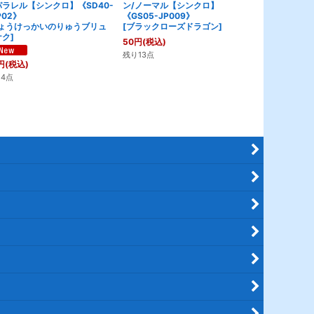
パラレル【シンクロ】《SD40-
ン/ノーマル【シンクロ】
ートレス・ド
P02》
《GS05-JP009》
【融合】《VJM
ょうけっかいのりゅうブリュ
[
ブラックローズドラゴン
]
[
キメラテッ
ナク
]
ゴン
]
50
円
(税込)
残り13点
円
(税込)
580
円
(税込)
4点
残り6点