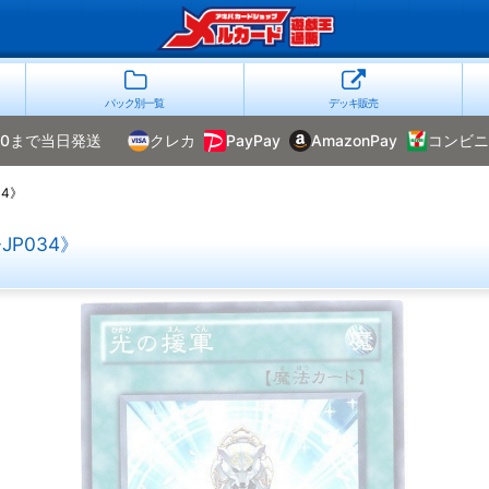
パック別一覧
デッキ販売
00まで当日発送
クレカ
PayPay
AmazonPay
コンビニ
34》
P034》