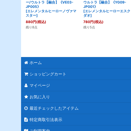
ー/ウルトラ【融合】《VE03-
ウルトラ【融合】《YG09-
JP005》
JP001》
[
エレメンタルヒーローノヴァマ
[
エレメンタルヒーローエスク
スター
]
ダオ
]
880
円
(税込)
780
円
(税込)
残り8点
残り5点
ホーム
ショッピングカート
マイページ
お気に入り
最近チェックしたアイテム
特定商取引法表示
ご利用案内