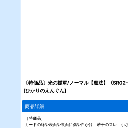
〔特価品〕光の援軍/ノーマル【魔法】《SR02-J
[
ひかりのえんぐん
]
商品詳細
［特価品］
カードの縁や表面や裏面に傷や白かけ、若干のスレ、小