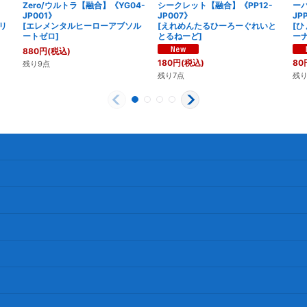
Zero/ウルトラ【融合】《YG04-
シークレット【融合】《PP12-
ー
JP001》
JP007》
JP
リ
[
エレメンタルヒーローアブソル
[
えれめんたるひーろーぐれいと
[
ひ
ートゼロ
]
とるねーど
]
ー
880
円
(税込)
180
円
(税込)
80
残り9点
残り7点
残り