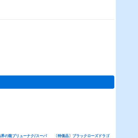
結界の龍ブリューナク/スーパ
〔特価品〕ブラックローズドラゴ
〔特価品〕キ