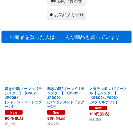
お問い合わせ
お気に入り登録
この商品を買った人は、こんな商品も買っています
裁きの龍/ノーマル【モ
裁きの龍/ゴールド【モ
メタモルポット/ノーマ
ンスター】《GS02-
ンスター】《GS02-
ル【モンスター】
JP009》
JP009》
《GS02-JP003》
[
ジャッジメントドラグ
[
ジャッジメントドラグ
[
メタモルポット
]
ーン
]
ーン
]
120
円
(税込)
80
円
(税込)
80
円
(税込)
残り3点
残り1点
残り2点