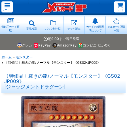
メニュー
カート
遊戯王カード買
カードの状態基
メルカード通販
商品検索
パック別一覧
デッキ販売
取
準について
一覧
朝9:00まで当日発送
クレカ
PayPay
AmazonPay
コンビニ
払いOK
ホーム
>
モンスター
>
〔特価品〕裁きの龍/ノーマル【モンスター】《GS02-JP009》
〔特価品〕裁きの龍/ノーマル【モンスター】《GS02-
JP009》
[
ジャッジメントドラグーン
]