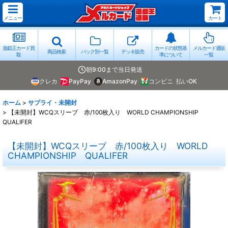
メニュー
カート
遊戯王カード買
カードの状態基
メルカード通販
商品検索
パック別一覧
デッキ販売
取
準について
一覧
朝9:00まで当日発送
クレカ
PayPay
AmazonPay
コンビニ
払いOK
ホーム
>
サプライ・未開封
>
【未開封】WCQスリーブ 赤/100枚入り WORLD CHAMPIONSHIP
QUALIFER
【未開封】WCQスリーブ 赤/100枚入り WORLD
CHAMPIONSHIP QUALIFER