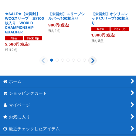
☆SALE☆【未開封】
【未開封】スリーブシ
【未開封】オシリスレ
WCQスリーブ 赤/100
ルバー/100枚入り
ッド/スリーブ100枚入
枚入り WORLD
り
980
円
(税込)
CHAMPIONSHIP
残り1点
QUALIFER
1,380
円
(税込)
残り8点
5,580
円
(税込)
残り2点
ホーム
ショッピングカート
マイページ
お気に入り
最近チェックしたアイテム