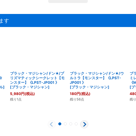
ます
ブラック・マジシャン/ドン★/プ
ブラック・マジシャン/ドン★/ウ
ブ
タ
リズマティックシークレット【モ
ルトラ【モンスター】《LPST-
ミ
ンスター】《LPST-JP001 》
JP001 》
《M
ル
]
[
ブラック・マジシャン
]
[
ブラック・マジシャン
]
[
ブ
5,980
円
(税込)
180
円
(税込)
48
残り1点
残り56点
残り