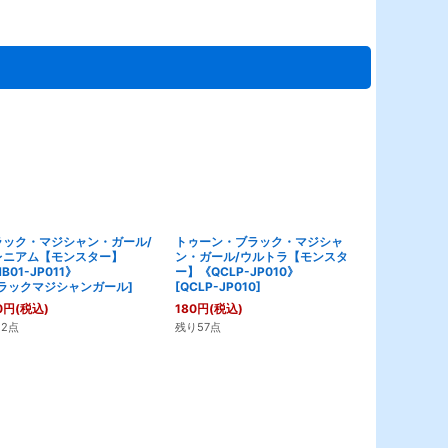
ラック・マジシャン・ガール/
トゥーン・ブラック・マジシャ
ブラック・マ
レニアム【モンスター】
ン・ガール/ウルトラ【モンスタ
ル/OK/プリ
B01-JP011》
ー】《QCLP-JP010》
ット【モンスタ
ラックマジシャンガール
]
[
QCLP-JP010
]
JP002》
[
ブラック・
0
円
(税込)
180
円
(税込)
29,800
円
(税
2点
残り57点
在庫なし