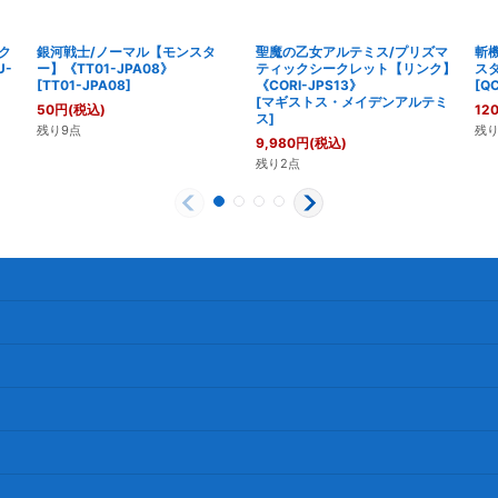
ク
銀河戦士/ノーマル【モンスタ
聖魔の乙女アルテミス/プリズマ
斬
-
ー】《TT01-JPA08》
ティックシークレット【リンク】
スタ
[
TT01-JPA08
]
《CORI-JPS13》
[
QC
[
マギストス・メイデンアルテミ
50
円
(税込)
12
ス
]
残り9点
残り
9,980
円
(税込)
残り2点