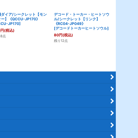
機ダイア/シークレット【モン
デコード・トーカー・ヒートソウ
マイクロ・コ
ー】《QCCU-JP170》
ル/シークレット【リンク】
ト【モンスター
CU-JP170
]
《RC04-JP049》
JP022》
[
デコードトーカーヒートソウル
]
0
円
(税込)
280
円
(税込)
80
円
(税込)
8点
残り12点
残り12点