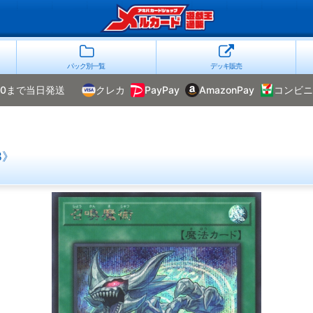
パック別一覧
デッキ販売
00まで当日発送
クレカ
PayPay
AmazonPay
コンビニ
3》