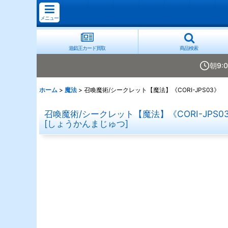
メニュー
遊戯王カード買取
商品検索
朝9:
ホーム
>
魔法
>
召喚魔術/シークレット【魔法】《CORI-JPS03》
召喚魔術/シークレット【魔法】《CORI-JPS0
[
しょうかんまじゅつ
]