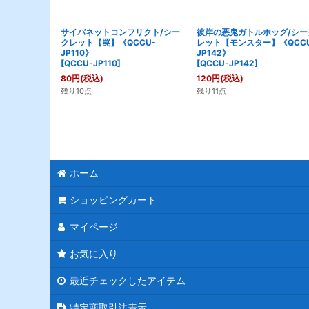
サイバネットコンフリクト/シー
彼岸の悪鬼ガトルホッグ/シー
クレット【罠】《QCCU-
レット【モンスター】《QCCU
JP110》
JP142》
[
QCCU-JP110
]
[
QCCU-JP142
]
80
円
(税込)
120
円
(税込)
残り10点
残り11点
ホーム
ショッピングカート
マイページ
お気に入り
最近チェックしたアイテム
特定商取引法表示