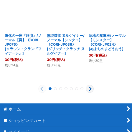
道化の一座『終演』/ノ
無現壊収 ヌルゲイナー/
沼地の魔道王/ノーマル
ーマル【罠】《CORI-
ノーマル【シンクロ】
【モンスター】
JP076》
《CORI-JP036》
《CORI-JP024》
[
クラウン・クラン『フ
[
グリッチ・クラッチ ヌ
[
ぬまちのまどうおう
]
ィナーレ』
]
ルゲイナー
]
30
円
(税込)
30
円
(税込)
30
円
(税込)
残り20点
残り24点
残り28点
ホーム
ショッピングカート
マイページ