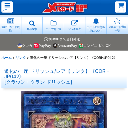
メニュー
カート
遊戯王カード買
カードの状態基
メルカード通販
商品検索
パック別一覧
デッキ販売
取
準について
一覧
朝9:00まで当日発送
クレカ
PayPay
AmazonPay
コンビニ
払いOK
ホーム
>
リンク
>
道化の一座 ドリッシュ/レア【リンク】《CORI-JP042》
道化の一座 ドリッシュ/レア【リンク】《CORI-
JP042》
[
クラウン・クラン ドリッシュ
]