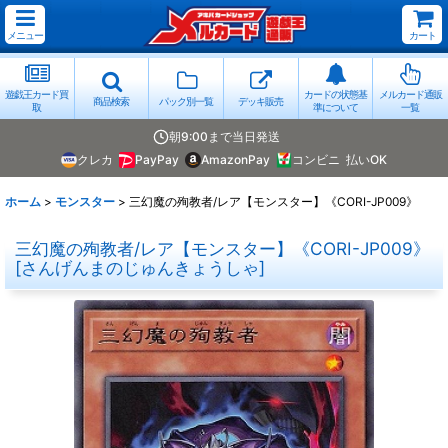
メニュー
カート
遊戯王カード買
カードの状態基
メルカード通販
商品検索
パック別一覧
デッキ販売
取
準について
一覧
朝9:00まで当日発送
クレカ
PayPay
AmazonPay
コンビニ
払いOK
ホーム
>
モンスター
>
三幻魔の殉教者/レア【モンスター】《CORI-JP009》
三幻魔の殉教者/レア【モンスター】《CORI-JP009》
[
さんげんまのじゅんきょうしゃ
]