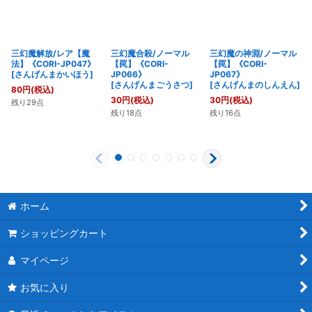
三幻魔解放/レア【魔
三幻魔合殺/ノーマル
三幻魔の神淵/ノーマル
法】《CORI-JP047》
【罠】《CORI-
【罠】《CORI-
[
さんげんまかいほう
]
JP066》
JP067》
[
さんげんまごうさつ
]
[
さんげんまのしんえん
]
80
円
(税込)
30
円
(税込)
30
円
(税込)
残り29点
残り18点
残り16点
ホーム
ショッピングカート
マイページ
お気に入り