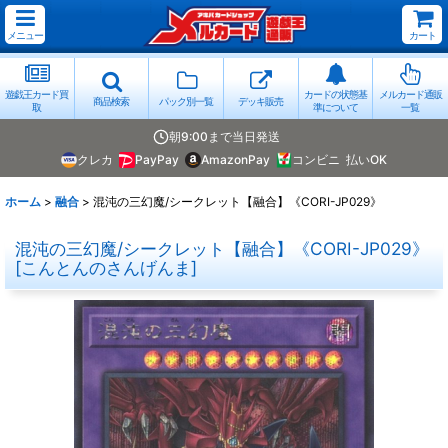
メニュー
カート
遊戯王カード買
カードの状態基
メルカード通販
商品検索
パック別一覧
デッキ販売
取
準について
一覧
朝9:00まで当日発送
クレカ
PayPay
AmazonPay
コンビニ
払いOK
ホーム
>
融合
>
混沌の三幻魔/シークレット【融合】《CORI-JP029》
混沌の三幻魔/シークレット【融合】《CORI-JP029》
[
こんとんのさんげんま
]