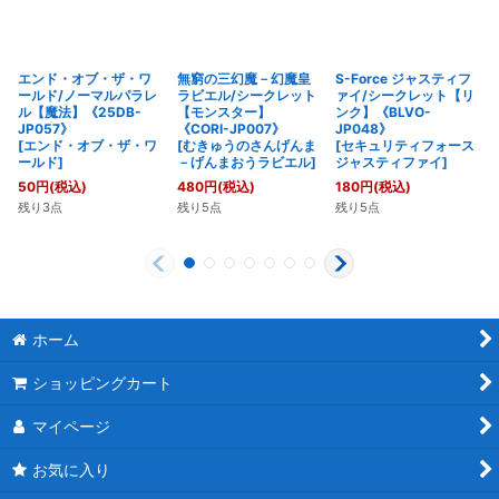
エンド・オブ・ザ・ワ
無窮の三幻魔－幻魔皇
S-Force ジャスティフ
ールド/ノーマルパラレ
ラビエル/シークレット
ァイ/シークレット【リ
ル【魔法】《25DB-
【モンスター】
ンク】《BLVO-
JP057》
《CORI-JP007》
JP048》
[
エンド・オブ・ザ・ワ
[
むきゅうのさんげんま
[
セキュリティフォース
ールド
]
－げんまおうラビエル
]
ジャスティファイ
]
50
円
(税込)
480
円
(税込)
180
円
(税込)
残り3点
残り5点
残り5点
ホーム
ショッピングカート
マイページ
お気に入り