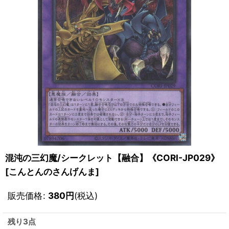
混沌の三幻魔/シークレット【融合】《CORI-JP029》
[
こんとんのさんげんま
]
販売価格
:
380
円
(税込)
残り3点