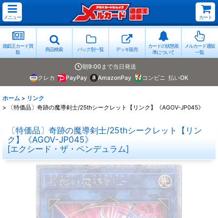
メニュー
カート
遊戯王カード買
カードの状態基
メルカード通販
商品検索
パック別一覧
デッキ販売
取
準について
一覧
朝9:00まで当日発送
クレカ
PayPay
AmazonPay
コンビニ
払いOK
ホーム
>
リンク
>
〔特価品〕奇跡の魔導剣士/25thシークレット【リンク】《AGOV-JP045》
〔特価品〕奇跡の魔導剣士/25thシークレット【リン
ク】《AGOV-JP045》
[
エクシード・ザ・ペンデュラム
]