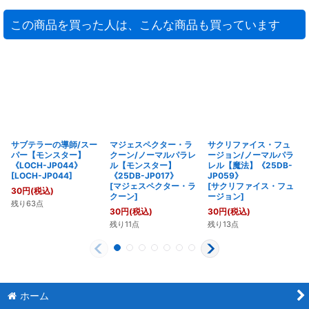
この商品を買った人は、こんな商品も買っています
サブテラーの導師/スー
マジェスペクター・ラ
サクリファイス・フュ
パー【モンスター】
クーン/ノーマルパラレ
ージョン/ノーマルパラ
《LOCH-JP044》
ル【モンスター】
レル【魔法】《25DB-
[
LOCH-JP044
]
《25DB-JP017》
JP059》
[
マジェスペクター・ラ
[
サクリファイス・フュ
30
円
(税込)
クーン
]
ージョン
]
残り63点
30
円
(税込)
30
円
(税込)
残り11点
残り13点
ホーム