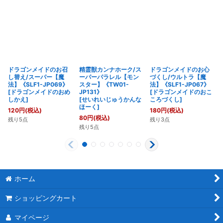
ドラゴンメイドのお召
精霊獣カンナホーク/ス
ドラゴンメイドのお心
し替え/スーパー【魔
ーパーパラレル【モン
づくし/ウルトラ【魔
法】《SLF1-JP069》
スター】《TW01-
法】《SLF1-JP067》
[
ドラゴンメイドのおめ
JP131》
[
ドラゴンメイドのおこ
しかえ
]
[
せいれいじゅうかんな
ころづくし
]
ほーく
]
120
円
(税込)
180
円
(税込)
80
円
(税込)
残り5点
残り3点
残り5点
ホーム
ショッピングカート
マイページ