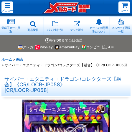
メニュー
カート
遊戯王カード買
カードの状態基
メルカード通販
商品検索
パック別一覧
デッキ販売
取
準について
一覧
朝9:00まで当日発送
クレカ
PayPay
AmazonPay
コンビニ
払いOK
ホーム
>
融合
>
サイバー・エタニティ・ドラゴン/コレクターズ【融合】《CR/LOCR-JP058》
サイバー・エタニティ・ドラゴン/コレクターズ【融
合】《CR/LOCR-JP058》
[
CR/LOCR-JP058
]